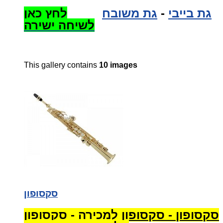
גת בייבי
-
גת משובח
לחץ כאן
לשיחה ישירה
This gallery contains
10 images
סקסופון
סקסופון - סקסופון למכירה - סקסופון