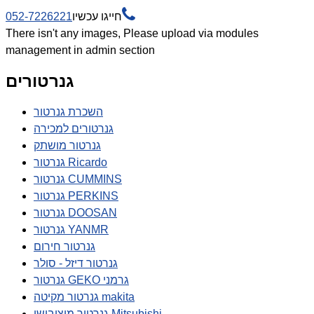

חייגו עכשיו
052-7226221
There isn't any images, Please upload via modules
management in admin section
גנרטורים
השכרת גנרטור
גנרטורים למכירה
גנרטור מושתק
גנרטור Ricardo
גנרטור CUMMINS
גנרטור PERKINS
גנרטור DOOSAN
גנרטור YANMR
גנרטור חירום
גנרטור דיזל - סולר
גנרטור GEKO גרמני
גנרטור מקיטה makita
גנרטור מיצובישי Mitsubishi