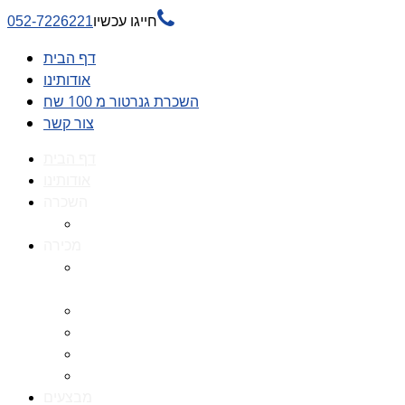

חייגו עכשיו
052-7226221
דף הבית
אודותינו
השכרת גנרטור מ 100 שח
צור קשר
דף הבית
אודותינו
השכרה
השכרת גנרטור מ 100 שח
מכירה
גנרטורים למכירה גנרטור
למכירה
חלקי חילוף לגנרטורים
גנרטור מושתק
גנרטור חירום
גנרטור דיזל -גנרטור סולר
מבצעים