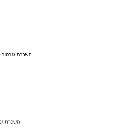
השכרת גנרטור 2500 וואט סהכ מחיר 200 שח
השכרת גנרטור 3800 וואט