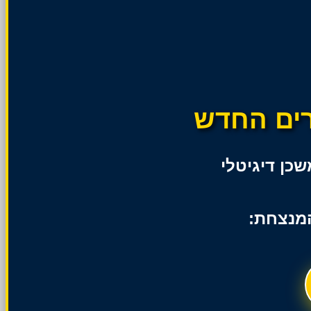
רים החדש
כן דיגיטלי
המנצחת: