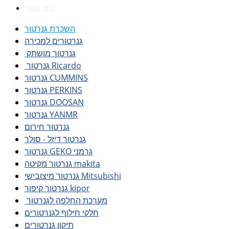
צור קשר
השכרת גנרטור
גנרטורים למכירה
גנרטור מושתק
גנרטור Ricardo
גנרטור CUMMINS
גנרטור PERKINS
גנרטור DOOSAN
גנרטור YANMR
גנרטור חירום
גנרטור דיזל - סולר
גנרטור GEKO גרמני
גנרטור מקיטה makita
גנרטור מיצובישי Mitsubishi
גנרטור קיפור kipor
מערכת החלפה לגנרטור
חלקי חילוף לגנרטורים
תיקון גנרטורים