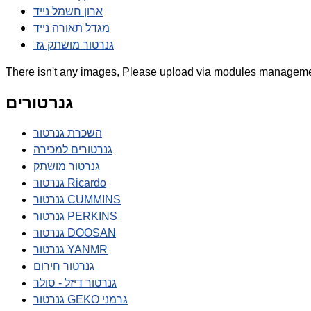
ארון חשמל נייד
מגדל תאורה נייד
גנרטור מושתק גז
There isn't any images, Please upload via modules manageme
גנרטורים
השכרת גנרטור
גנרטורים למכירה
גנרטור מושתק
גנרטור Ricardo
גנרטור CUMMINS
גנרטור PERKINS
גנרטור DOOSAN
גנרטור YANMR
גנרטור חירום
גנרטור דיזל - סולר
גנרטור GEKO גרמני