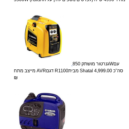
גנרטור מושתק 850Wעם
מייצב מתח AVRדגם R1100מבית Shatal סה''כ 4,999.00
₪