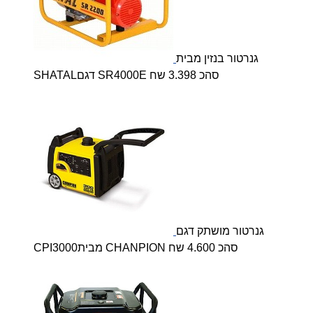
גנרטור בנזין מבית
SHATALדגם SR4000E סהכ 3.398 שח
גנרטור מושתק דגם
CPI3000מבית CHANPION סהכ 4.600 שח