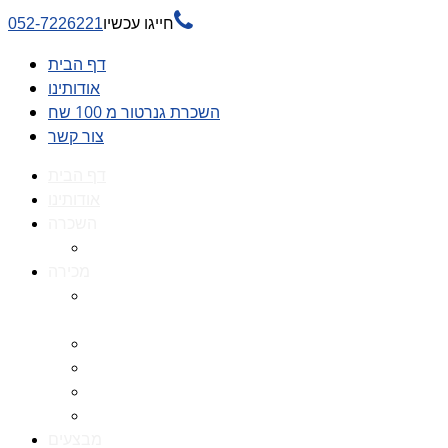

חייגו עכשיו
052-7226221
דף הבית
אודותינו
השכרת גנרטור מ 100 שח
צור קשר
דף הבית
אודותינו
השכרה
השכרת גנרטור מ 100 שח
מכירה
גנרטורים למכירה גנרטור
למכירה
חלקי חילוף לגנרטורים
גנרטור מושתק
גנרטור חירום
גנרטור דיזל -גנרטור סולר
מבצעים