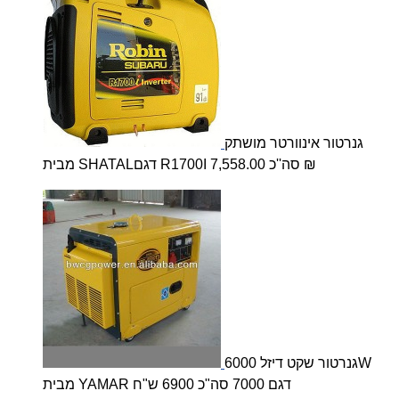
גנרטור אינוורטר מושתק
מבית SHATALדגם R1700I סה''כ 7,558.00 ₪
גנרטור שקט דיזל 6000W
מבית YAMAR דגם 7000 סה"כ 6900 ש"ח