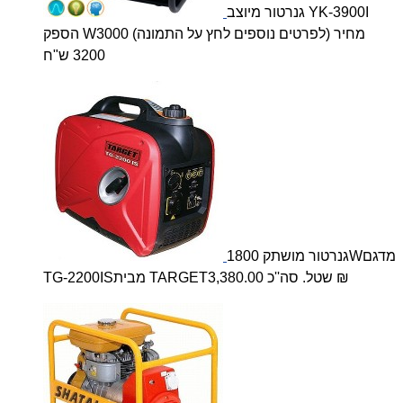
גנרטור מיוצב YK-3900I
הספק W3000 (לפרטים נוספים לחץ על התמונה) מחיר
3200 ש"ח
גנרטור מושתק 1800Wמדגם
TG-2200ISמבית TARGETשטל. סה''כ 3,380.00 ₪