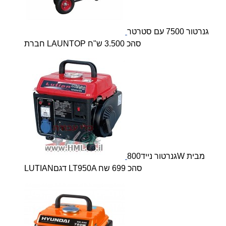
גנרטור 7500 עם סטרטר
חברת LAUNTOP סהכ 3.500 ש"ח
גנרטור נייד800W מבית
LUTIANדגם LT950A סהכ 699 שח