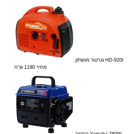
גנרטור מושתק HD-920I
מחיר 1190 ש"ח
גנרטור Yamaha 780W