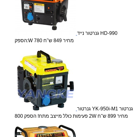
גנרטור נייד HD-990
הספק:W 780 מחיר 849 ש"ח
גנרטור YK-950i-M1 גנרטור
2 פעימות כולל מייצב מתח! הספק 800W מחיר 899 ש"ח