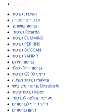
צור קשר
השכרת גנרטור
גנרטורים למכירה
גנרטור מושתק
גנרטור Ricardo
גנרטור CUMMINS
גנרטור PERKINS
גנרטור DOOSAN
גנרטור YANMR
גנרטור חירום
גנרטור דיזל - סולר
גנרטור GEKO גרמני
גנרטור מקיטה makita
גנרטור מיצובישי Mitsubishi
גנרטור קיפור kipor
מערכת החלפה לגנרטור
חלקי חילוף לגנרטורים
תיקון גנרטורים