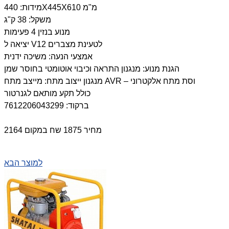
מידות: 440X445X610 מ"מ
משקל: 38 ק"ג
מנוע בנזין 4 פעימות
יציאה ל V12 לטעינת מצברים
אמצעי הנעה: משיכה ידנית
הגנת מנוע: מנגנון התראה וכיבוי אוטומטי בחוסר שמן
מנגנון ייצוב מתח: מייצב מתח AVR – וסת מתח אלקטרוני
כולל תקע מותאם לגנרטור
ברקוד: 7612206043299
מחיר 1875 שח במקום 2164
למוצר הבא