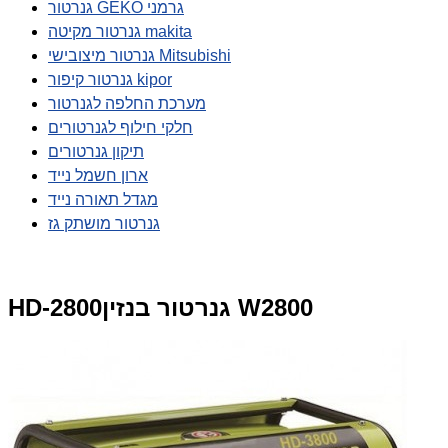
גנרטור GEKO גרמני
גנרטור מקיטה makita
גנרטור מיצובישי Mitsubishi
גנרטור קיפור kipor
מערכת החלפה לגנרטור
חלקי חילוף לגנרטורים
תיקון גנרטורים
ארון חשמל נייד
מגדל תאורה נייד
גנרטור מושתק גז
HD-2800גנרטור בנזין W2800