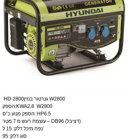
HD-2800גנרטור בנזין W2800
הספק:KWA2.8 W2800
הספק מנוע כ"ס: HP6.5
עוצמת רעש מ 7 מטר – DB96 (דציבל)
נפח מיכל דלק: 15 ל'
סוג דלק: 95