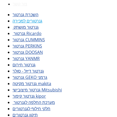
צור קשר
השכרת גנרטור
גנרטורים למכירה
גנרטור מושתק
גנרטור Ricardo
גנרטור CUMMINS
גנרטור PERKINS
גנרטור DOOSAN
גנרטור YANMR
גנרטור חירום
גנרטור דיזל - סולר
גנרטור GEKO גרמני
גנרטור מקיטה makita
גנרטור מיצובישי Mitsubishi
גנרטור קיפור kipor
מערכת החלפה לגנרטור
חלקי חילוף לגנרטורים
תיקון גנרטורים