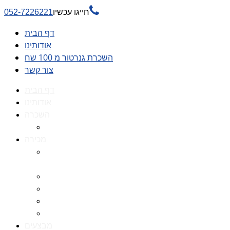

חייגו עכשיו
052-7226221
דף הבית
אודותינו
השכרת גנרטור מ 100 שח
צור קשר
דף הבית
אודותינו
השכרה
השכרת גנרטור מ 100 שח
מכירה
גנרטורים למכירה גנרטור
למכירה
חלקי חילוף לגנרטורים
גנרטור מושתק
גנרטור חירום
גנרטור דיזל -גנרטור סולר
מבצעים