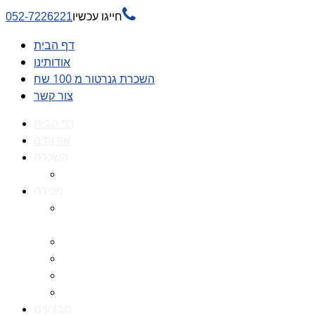

חייגו עכשיו
052-7226221
דף הבית
אודותינו
השכרת גנרטור מ 100 שח
צור קשר
דף הבית
אודותינו
השכרה
השכרת גנרטור מ 100 שח
מכירה
גנרטורים למכירה גנרטור
למכירה
חלקי חילוף לגנרטורים
גנרטור מושתק
גנרטור חירום
גנרטור דיזל -גנרטור סולר
מבצעים