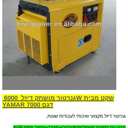
גנרטור מושתק דיזל 6000W שקט מבית
YAMAR דגם 7000
גנרטור דיזל מקצועי ואיכותי לעבודות שונות,
מגיע עם התנעה חשמלית(סטרטר)+מצבר+מייצב מתח
AVR