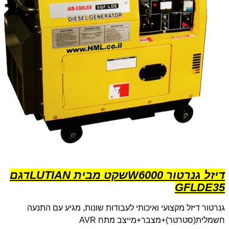
דיזל גנרטור 6000
W
שקט מבית
LUTIAN
דגם
GFLDE3
5
גנרטור דיזל מקצועי ואיכותי לעבודות שונות, מגיע עם התנעה
חשמלית(סטרטר)+מצבר+מייצב מתח
AVR