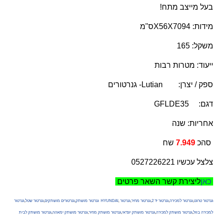
בעל מייצב מתח!
מידות: 94
X56X70
ס"מ
משקל: 165
ייעוד: מטרות רבות
ספק / יצרן:
Lutian
- גנרטורים
דגם: 5
GFLDE3
אחריות: שנה
שח
סהכ
7.949
צלצל עכשיו 0527226221
כאן
ליצירת קשר השאר פרטים
גנרטור טרגט
,
גנרטור למכירה
,
גנרטור יד 2
,
גנרטור מחיר
,
גנרטור
,
גנרטור HYUNDAI
גנרטור מושתק
,
גנרטורים מושתקים
,
גנרטור שטל
,
למכירה בזול
,
גנרטור מושתק למכירה
,
גנרטור מושתק יונדאי
,
גנרטור מושתק מחיר
,
גנרטור מושתק ימאהה
,
גנרטור מושתק לבית