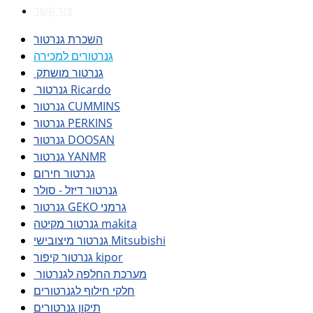
צור קשר
השכרת גנרטור
גנרטורים למכירה
גנרטור מושתק
גנרטור Ricardo
גנרטור CUMMINS
גנרטור PERKINS
גנרטור DOOSAN
גנרטור YANMR
גנרטור חירום
גנרטור דיזל - סולר
גנרטור GEKO גרמני
גנרטור מקיטה makita
גנרטור מיצובישי Mitsubishi
גנרטור קיפור kipor
מערכת החלפה לגנרטור
חלקי חילוף לגנרטורים
תיקון גנרטורים