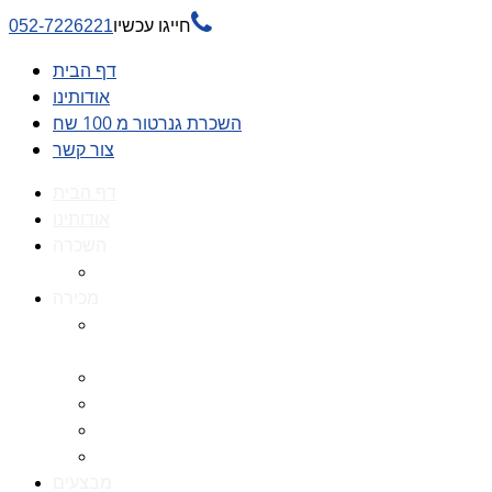

חייגו עכשיו
052-7226221
דף הבית
אודותינו
השכרת גנרטור מ 100 שח
צור קשר
דף הבית
אודותינו
השכרה
השכרת גנרטור מ 100 שח
מכירה
גנרטורים למכירה גנרטור
למכירה
חלקי חילוף לגנרטורים
גנרטור מושתק
גנרטור חירום
גנרטור דיזל -גנרטור סולר
מבצעים