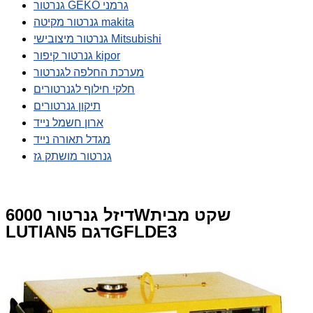
גנרטור GEKO גרמני
גנרטור מקיטה makita
גנרטור מיצובישי Mitsubishi
גנרטור קיפור kipor
מערכת החלפה לגנרטור
חלקי חילוף לגנרטורים
תיקון גנרטורים
ארון חשמל נייד
מגדל תאורה נייד
גנרטור מושתק גז
דיזל גנרטור 6000Wשקט מבית
LUTIANדגם 5GFLDE3