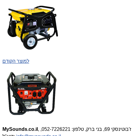
למוצר הקודם
, ז'בוטינסקי 69, בני ברק, טלפון: 052-7226221,
MySounds.co.il