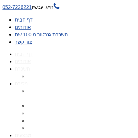

חייגו עכשיו
052-7226221
דף הבית
אודותינו
השכרת גנרטור מ 100 שח
צור קשר
דף הבית
אודותינו
השכרה
השכרת גנרטור מ 100 שח
מכירה
גנרטורים למכירה גנרטור
למכירה
חלקי חילוף לגנרטורים
גנרטור מושתק
גנרטור חירום
גנרטור דיזל -גנרטור סולר
מבצעים