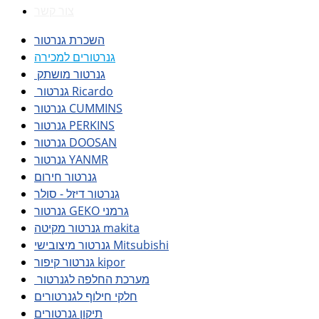
צור קשר
השכרת גנרטור
גנרטורים למכירה
גנרטור מושתק
גנרטור Ricardo
גנרטור CUMMINS
גנרטור PERKINS
גנרטור DOOSAN
גנרטור YANMR
גנרטור חירום
גנרטור דיזל - סולר
גנרטור GEKO גרמני
גנרטור מקיטה makita
גנרטור מיצובישי Mitsubishi
גנרטור קיפור kipor
מערכת החלפה לגנרטור
חלקי חילוף לגנרטורים
תיקון גנרטורים