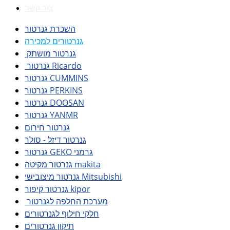
צור קשר
השכרת גנרטור
גנרטורים למכירה
גנרטור מושתק
גנרטור Ricardo
גנרטור CUMMINS
גנרטור PERKINS
גנרטור DOOSAN
גנרטור YANMR
גנרטור חירום
גנרטור דיזל - סולר
גנרטור GEKO גרמני
גנרטור מקיטה makita
גנרטור מיצובישי Mitsubishi
גנרטור קיפור kipor
מערכת החלפה לגנרטור
חלקי חילוף לגנרטורים
תיקון גנרטורים