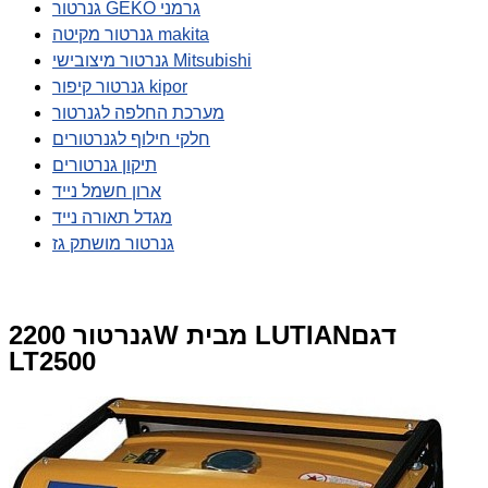
גנרטור GEKO גרמני
גנרטור מקיטה makita
גנרטור מיצובישי Mitsubishi
גנרטור קיפור kipor
מערכת החלפה לגנרטור
חלקי חילוף לגנרטורים
תיקון גנרטורים
ארון חשמל נייד
מגדל תאורה נייד
גנרטור מושתק גז
גנרטור 2200W מבית LUTIANדגם
LT2500