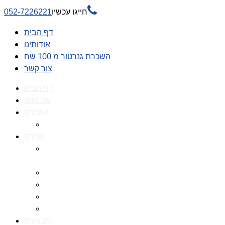

חייגו עכשיו
052-7226221
דף הבית
אודותינו
השכרת גנרטור מ 100 שח
צור קשר
דף הבית
אודותינו
השכרה
השכרת גנרטור מ 100 שח
מכירה
גנרטורים למכירה גנרטור
למכירה
חלקי חילוף לגנרטורים
גנרטור מושתק
גנרטור חירום
גנרטור דיזל -גנרטור סולר
מבצעים