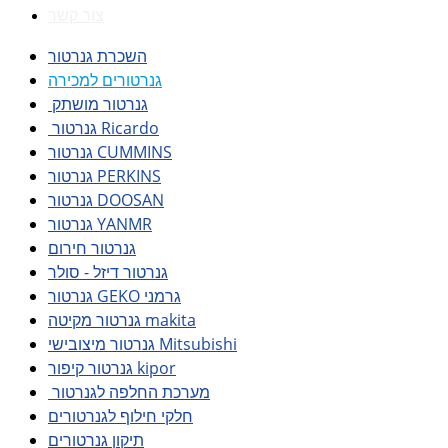
צור קשר
השכרת גנרטור
גנרטורים למכירה
גנרטור מושתק
גנרטור Ricardo
גנרטור CUMMINS
גנרטור PERKINS
גנרטור DOOSAN
גנרטור YANMR
גנרטור חירום
גנרטור דיזל - סולר
גנרטור GEKO גרמני
גנרטור מקיטה makita
גנרטור מיצובישי Mitsubishi
גנרטור קיפור kipor
מערכת החלפה לגנרטור
חלקי חילוף לגנרטורים
תיקון גנרטורים