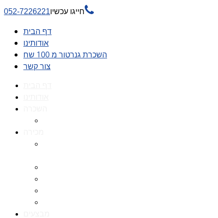

חייגו עכשיו
052-7226221
דף הבית
אודותינו
השכרת גנרטור מ 100 שח
צור קשר
דף הבית
אודותינו
השכרה
השכרת גנרטור מ 100 שח
מכירה
גנרטורים למכירה גנרטור
למכירה
חלקי חילוף לגנרטורים
גנרטור מושתק
גנרטור חירום
גנרטור דיזל -גנרטור סולר
מבצעים