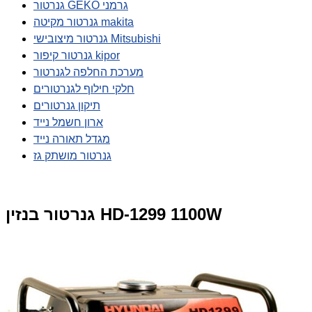
גנרטור GEKO גרמני
גנרטור מקיטה makita
גנרטור מיצובישי Mitsubishi
גנרטור קיפור kipor
מערכת החלפה לגנרטור
חלקי חילוף לגנרטורים
תיקון גנרטורים
ארון חשמל נייד
מגדל תאורה נייד
גנרטור מושתק גז
גנרטור בנזין HD-1299 1100W