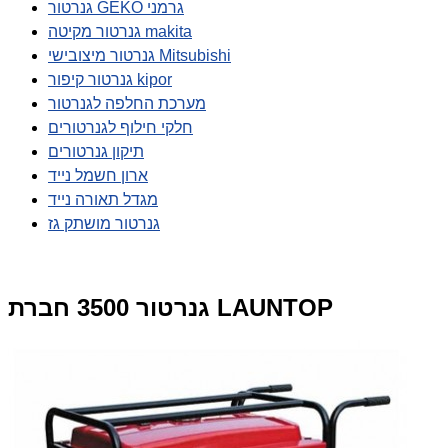
גנרטור GEKO גרמני
גנרטור מקיטה makita
גנרטור מיצובישי Mitsubishi
גנרטור קיפור kipor
מערכת החלפה לגנרטור
חלקי חילוף לגנרטורים
תיקון גנרטורים
ארון חשמל נייד
מגדל תאורה נייד
גנרטור מושתק גז
גנרטור 3500 חברת LAUNTOP