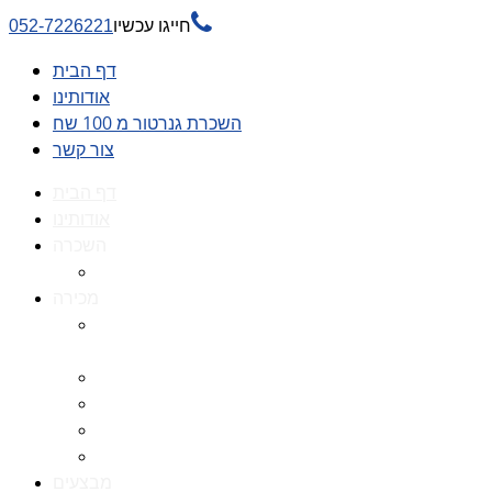

חייגו עכשיו
052-7226221
דף הבית
אודותינו
השכרת גנרטור מ 100 שח
צור קשר
דף הבית
אודותינו
השכרה
השכרת גנרטור מ 100 שח
מכירה
גנרטורים למכירה גנרטור
למכירה
חלקי חילוף לגנרטורים
גנרטור מושתק
גנרטור חירום
גנרטור דיזל -גנרטור סולר
מבצעים