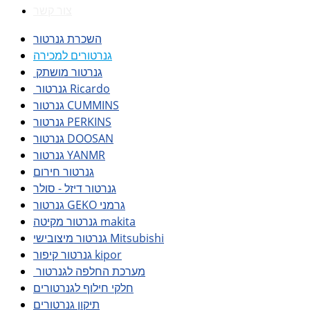
צור קשר
השכרת גנרטור
גנרטורים למכירה
גנרטור מושתק
גנרטור Ricardo
גנרטור CUMMINS
גנרטור PERKINS
גנרטור DOOSAN
גנרטור YANMR
גנרטור חירום
גנרטור דיזל - סולר
גנרטור GEKO גרמני
גנרטור מקיטה makita
גנרטור מיצובישי Mitsubishi
גנרטור קיפור kipor
מערכת החלפה לגנרטור
חלקי חילוף לגנרטורים
תיקון גנרטורים