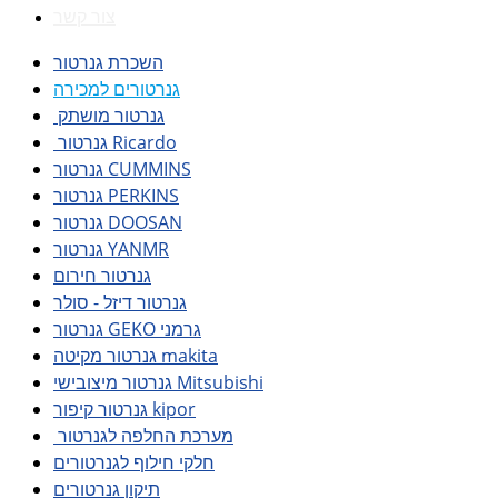
צור קשר
השכרת גנרטור
גנרטורים למכירה
גנרטור מושתק
גנרטור Ricardo
גנרטור CUMMINS
גנרטור PERKINS
גנרטור DOOSAN
גנרטור YANMR
גנרטור חירום
גנרטור דיזל - סולר
גנרטור GEKO גרמני
גנרטור מקיטה makita
גנרטור מיצובישי Mitsubishi
גנרטור קיפור kipor
מערכת החלפה לגנרטור
חלקי חילוף לגנרטורים
תיקון גנרטורים