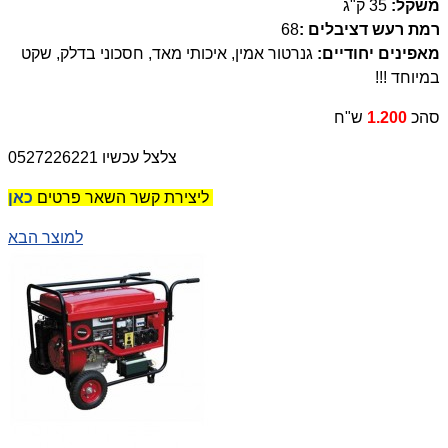
משקל
:
35 ק"ג
רמת רעש דציבלים :
68
מאפינים יחודיים
:
גנרטור אמין, איכותי מאד, חסכוני בדלק, שקט
במיוחד
!!!
סהכ
1.200
ש"ח
צלצל עכשיו 0527226221
כאן
ליצירת קשר השאר פרטים
למוצר הבא