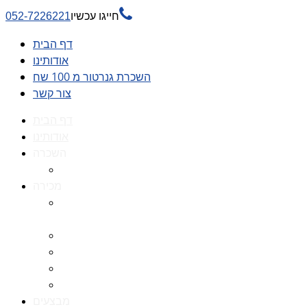

חייגו עכשיו
052-7226221
דף הבית
אודותינו
השכרת גנרטור מ 100 שח
צור קשר
דף הבית
אודותינו
השכרה
השכרת גנרטור מ 100 שח
מכירה
גנרטורים למכירה גנרטור
למכירה
חלקי חילוף לגנרטורים
גנרטור מושתק
גנרטור חירום
גנרטור דיזל -גנרטור סולר
מבצעים