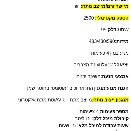
מיישר זרם/מייצב מתח
:
יש
הספק מקסימלי
:
2500
W
סוג דלק:
95
מידות:
483/430/590
מנוע בנזין 4 פעימות
יציאה
ל
V12
לטעינת מצברים
אמצעי הנעה:
משיכה ידנית
הגנת מנוע:
מנגנון התראה וכיבוי אוטומטי בחוסר שמן
מנגנון ייצוב מתח:
מייצב מתח
AVR –
וסת מתח אלקטרוני
מספר פע
י
מות
: 4
פעימות
קיבולת מיכל דלק
:
15 ליטר
שעות עבודה למיכל מלא
:
15 שעות