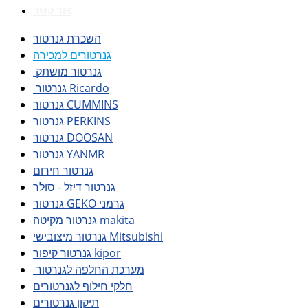
צור קשר
השכרת גנרטור
גנרטורים למכירה
גנרטור מושתק
גנרטור Ricardo
גנרטור CUMMINS
גנרטור PERKINS
גנרטור DOOSAN
גנרטור YANMR
גנרטור חירום
גנרטור דיזל - סולר
גנרטור GEKO גרמני
גנרטור מקיטה makita
גנרטור מיצובישי Mitsubishi
גנרטור קיפור kipor
מערכת החלפה לגנרטור
חלקי חילוף לגנרטורים
תיקון גנרטורים