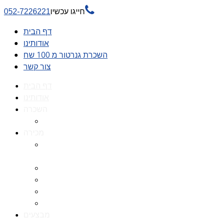

חייגו עכשיו
052-7226221
דף הבית
אודותינו
השכרת גנרטור מ 100 שח
צור קשר
דף הבית
אודותינו
השכרה
השכרת גנרטור מ 100 שח
מכירה
גנרטורים למכירה גנרטור
למכירה
חלקי חילוף לגנרטורים
גנרטור מושתק
גנרטור חירום
גנרטור דיזל -גנרטור סולר
מבצעים