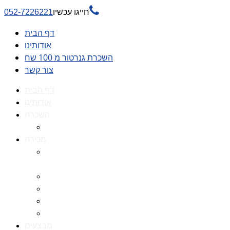

חייגו עכשיו
052-7226221
דף הבית
אודותינו
השכרת גנרטור מ 100 שח
צור קשר
דף הבית
אודותינו
השכרה
השכרת גנרטור מ 100 שח
מכירה
גנרטורים למכירה גנרטור
למכירה
חלקי חילוף לגנרטורים
גנרטור מושתק
גנרטור חירום
גנרטור דיזל -גנרטור סולר
מבצעים