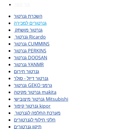
צור קשר
השכרת גנרטור
גנרטורים למכירה
גנרטור מושתק
גנרטור Ricardo
גנרטור CUMMINS
גנרטור PERKINS
גנרטור DOOSAN
גנרטור YANMR
גנרטור חירום
גנרטור דיזל - סולר
גנרטור GEKO גרמני
גנרטור מקיטה makita
גנרטור מיצובישי Mitsubishi
גנרטור קיפור kipor
מערכת החלפה לגנרטור
חלקי חילוף לגנרטורים
תיקון גנרטורים