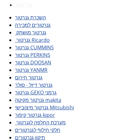
צור קשר
השכרת גנרטור
גנרטורים למכירה
גנרטור מושתק
גנרטור Ricardo
גנרטור CUMMINS
גנרטור PERKINS
גנרטור DOOSAN
גנרטור YANMR
גנרטור חירום
גנרטור דיזל - סולר
גנרטור GEKO גרמני
גנרטור מקיטה makita
גנרטור מיצובישי Mitsubishi
גנרטור קיפור kipor
מערכת החלפה לגנרטור
חלקי חילוף לגנרטורים
תיקון גנרטורים