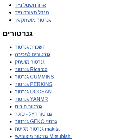
ארון חשמל נייד
מגדל תאורה נייד
גנרטור מושתק גז
גנרטורים
השכרת גנרטור
גנרטורים למכירה
גנרטור מושתק
גנרטור Ricardo
גנרטור CUMMINS
גנרטור PERKINS
גנרטור DOOSAN
גנרטור YANMR
גנרטור חירום
גנרטור דיזל - סולר
גנרטור GEKO גרמני
גנרטור מקיטה makita
גנרטור מיצובישי Mitsubishi