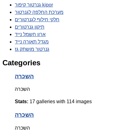
גנרטור קיפור kipor
מערכת החלפה לגנרטור
חלקי חילוף לגנרטורים
תיקון גנרטורים
ארון חשמל נייד
מגדל תאורה נייד
גנרטור מושתק גז
Categories
השכרה
השכרה
Stats:
17 galleries with 114 images
השכרה
השכרה