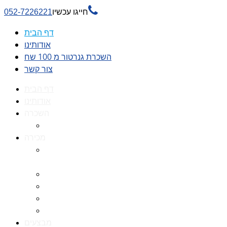

חייגו עכשיו
052-7226221
דף הבית
אודותינו
השכרת גנרטור מ 100 שח
צור קשר
דף הבית
אודותינו
השכרה
השכרת גנרטור מ 100 שח
מכירה
גנרטורים למכירה גנרטור
למכירה
חלקי חילוף לגנרטורים
גנרטור מושתק
גנרטור חירום
גנרטור דיזל -גנרטור סולר
מבצעים