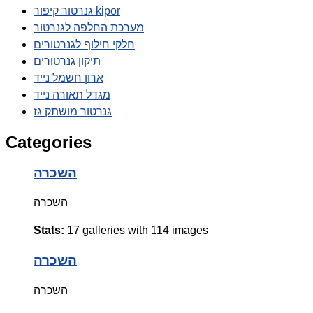
גנרטור קיפור kipor
מערכת החלפה לגנרטור
חלקי חילוף לגנרטורים
תיקון גנרטורים
ארון חשמל נייד
מגדל תאורה נייד
גנרטור מושתק גז
Categories
השכרה
השכרה
Stats:
17 galleries with 114 images
השכרה
השכרה