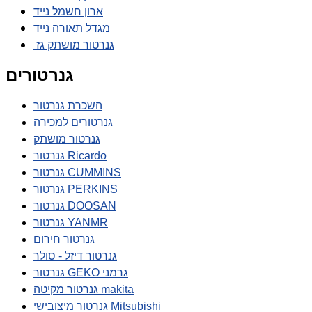
ארון חשמל נייד
מגדל תאורה נייד
גנרטור מושתק גז
גנרטורים
השכרת גנרטור
גנרטורים למכירה
גנרטור מושתק
גנרטור Ricardo
גנרטור CUMMINS
גנרטור PERKINS
גנרטור DOOSAN
גנרטור YANMR
גנרטור חירום
גנרטור דיזל - סולר
גנרטור GEKO גרמני
גנרטור מקיטה makita
גנרטור מיצובישי Mitsubishi