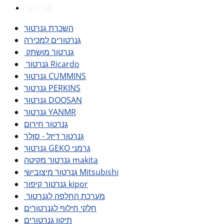
צור קשר
השכרת גנרטור
גנרטורים למכירה
גנרטור מושתק
גנרטור Ricardo
גנרטור CUMMINS
גנרטור PERKINS
גנרטור DOOSAN
גנרטור YANMR
גנרטור חירום
גנרטור דיזל - סולר
גנרטור GEKO גרמני
גנרטור מקיטה makita
גנרטור מיצובישי Mitsubishi
גנרטור קיפור kipor
מערכת החלפה לגנרטור
חלקי חילוף לגנרטורים
תיקון גנרטורים