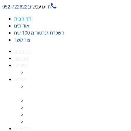

חייגו עכשיו
052-7226221
דף הבית
אודותינו
השכרת גנרטור מ 100 שח
צור קשר
דף הבית
אודותינו
השכרה
השכרת גנרטור מ 100 שח
מכירה
גנרטורים למכירה גנרטור
למכירה
חלקי חילוף לגנרטורים
גנרטור מושתק
גנרטור חירום
גנרטור דיזל -גנרטור סולר
מבצעים