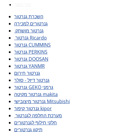
צור קשר
השכרת גנרטור
גנרטורים למכירה
גנרטור מושתק
גנרטור Ricardo
גנרטור CUMMINS
גנרטור PERKINS
גנרטור DOOSAN
גנרטור YANMR
גנרטור חירום
גנרטור דיזל - סולר
גנרטור GEKO גרמני
גנרטור מקיטה makita
גנרטור מיצובישי Mitsubishi
גנרטור קיפור kipor
מערכת החלפה לגנרטור
חלקי חילוף לגנרטורים
תיקון גנרטורים