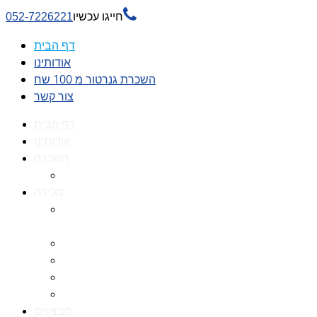

חייגו עכשיו
052-7226221
דף הבית
אודותינו
השכרת גנרטור מ 100 שח
צור קשר
דף הבית
אודותינו
השכרה
השכרת גנרטור מ 100 שח
מכירה
גנרטורים למכירה גנרטור
למכירה
חלקי חילוף לגנרטורים
גנרטור מושתק
גנרטור חירום
גנרטור דיזל -גנרטור סולר
מבצעים