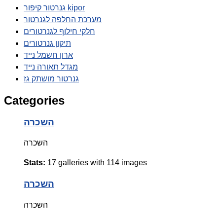
גנרטור קיפור kipor
מערכת החלפה לגנרטור
חלקי חילוף לגנרטורים
תיקון גנרטורים
ארון חשמל נייד
מגדל תאורה נייד
גנרטור מושתק גז
Categories
השכרה
השכרה
Stats:
17 galleries with 114 images
השכרה
השכרה