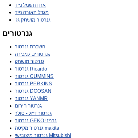
ארון חשמל נייד
מגדל תאורה נייד
גנרטור מושתק גז
גנרטורים
השכרת גנרטור
גנרטורים למכירה
גנרטור מושתק
גנרטור Ricardo
גנרטור CUMMINS
גנרטור PERKINS
גנרטור DOOSAN
גנרטור YANMR
גנרטור חירום
גנרטור דיזל - סולר
גנרטור GEKO גרמני
גנרטור מקיטה makita
גנרטור מיצובישי Mitsubishi