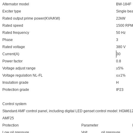
Alternator model
BW-184F
Exciter type
Single bea
Rated output prime power(KVA/KW)
22kW
Rated speed
1500 RP
Rated frequency
50 Hz
Phase
3
Rated voltage
380 V
Current(A)
30
Power factor
0.8
Voltage adjust range
≥5%
Voltage regulation NL-FL
≤±1%
Insulation grade
H
Protection grade
IP23
Control system
Standard AMF control panel, including digital LED genset control model: HG
AMF25
Protection
Parameter
Low oil pressure
Volt
oil pressure