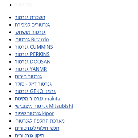
צור קשר
השכרת גנרטור
גנרטורים למכירה
גנרטור מושתק
גנרטור Ricardo
גנרטור CUMMINS
גנרטור PERKINS
גנרטור DOOSAN
גנרטור YANMR
גנרטור חירום
גנרטור דיזל - סולר
גנרטור GEKO גרמני
גנרטור מקיטה makita
גנרטור מיצובישי Mitsubishi
גנרטור קיפור kipor
מערכת החלפה לגנרטור
חלקי חילוף לגנרטורים
תיקון גנרטורים