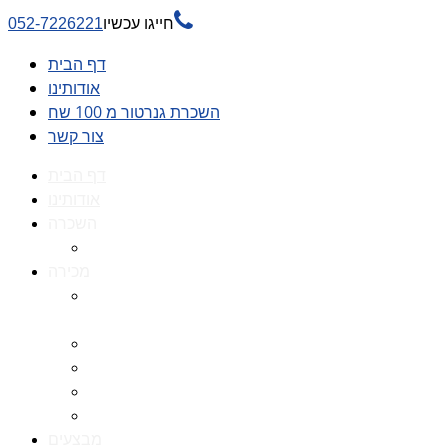

חייגו עכשיו
052-7226221
דף הבית
אודותינו
השכרת גנרטור מ 100 שח
צור קשר
דף הבית
אודותינו
השכרה
השכרת גנרטור מ 100 שח
מכירה
גנרטורים למכירה גנרטור
למכירה
חלקי חילוף לגנרטורים
גנרטור מושתק
גנרטור חירום
גנרטור דיזל -גנרטור סולר
מבצעים