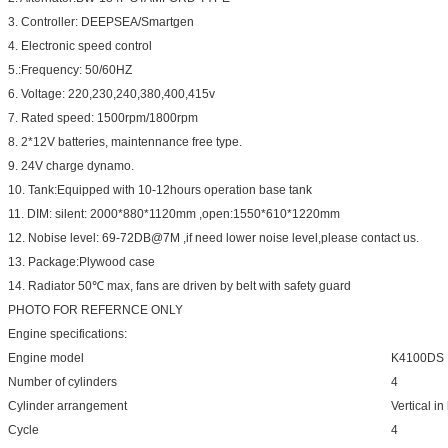
3. Controller: DEEPSEA/Smartgen
4. Electronic speed control
5.:Frequency: 50/60HZ
6. Voltage: 220,230,240,380,400,415v
7. Rated speed: 1500rpm/1800rpm
8. 2*12V batteries, maintennance free type.
9. 24V charge dynamo.
10. Tank:Equipped with 10-12hours operation base tank
11. DIM: silent: 2000*880*1120mm ,open:1550*610*1220mm
12. Nobise level: 69-72DB@7M ,if need lower noise level,please contact us.
13. Package:Plywood case
14. Radiator 50℃ max, fans are driven by belt with safety guard
PHOTO FOR REFERNCE ONLY
Engine specifications:
Engine model
K4100DS
Number of cylinders
4
Cylinder arrangement
Vertical in 
Cycle
4