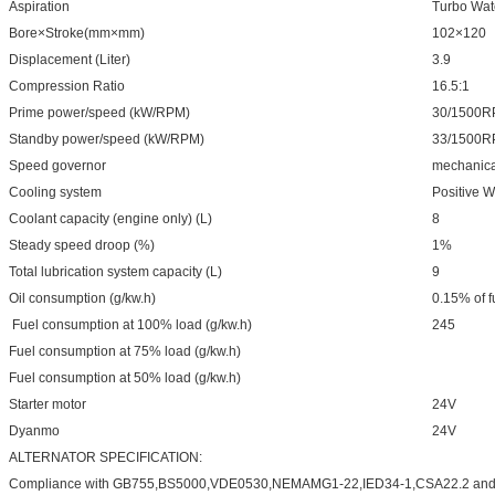
Aspiration
Turbo Wat
Bore×Stroke(mm×mm)
102×120
Displacement (Liter)
3.9
Compression Ratio
16.5:1
Prime power/speed (kW/RPM)
30/1500
Standby power/speed (kW/RPM)
33/1500
Speed governor
mechanica
Cooling system
Positive W
Coolant capacity (engine only) (L)
8
Steady speed droop (%)
1%
Total lubrication system capacity (L)
9
Oil consumption (g/kw.h)
0.15% of 
Fuel consumption at 100% load (g/kw.h)
245
Fuel consumption at 75% load (g/kw.h)
Fuel consumption at 50% load (g/kw.h)
Starter motor
24V
Dyanmo
24V
ALTERNATOR SPECIFICATION:
Compliance with GB755,BS5000,VDE0530,NEMAMG1-22,IED34-1,CSA22.2 an