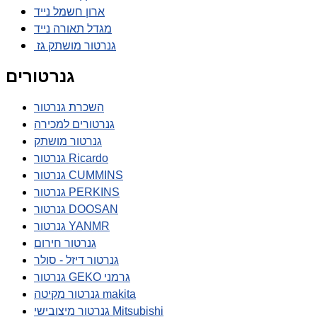
ארון חשמל נייד
מגדל תאורה נייד
גנרטור מושתק גז
גנרטורים
השכרת גנרטור
גנרטורים למכירה
גנרטור מושתק
גנרטור Ricardo
גנרטור CUMMINS
גנרטור PERKINS
גנרטור DOOSAN
גנרטור YANMR
גנרטור חירום
גנרטור דיזל - סולר
גנרטור GEKO גרמני
גנרטור מקיטה makita
גנרטור מיצובישי Mitsubishi