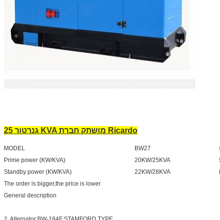
גנרטור 25 KVA מושתק חברת Ricardo
MODEL
BW27
Prime power (KW/KVA)
20KW/25KVA
Standby power (KW/KVA)
22KW/28KVA
The order is bigger,the price is lower
General description
2. Alternator:BW-184F STAMFORD TYPE