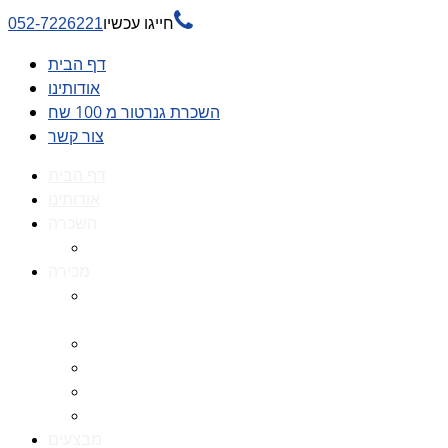

חייגו עכשיו
052-7226221
דף הבית
אודותינו
השכרת גנרטור מ 100 שח
צור קשר
דף הבית
אודותינו
השכרה
השכרת גנרטור מ 100 שח
מכירה
גנרטורים למכירה גנרטור
למכירה
חלקי חילוף לגנרטורים
גנרטור מושתק
גנרטור חירום
גנרטור דיזל -גנרטור סולר
מבצעים