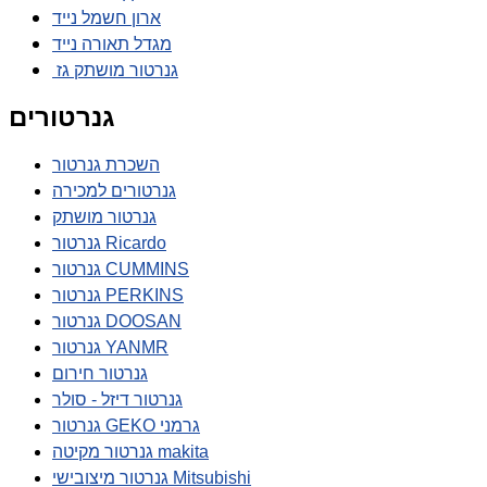
ארון חשמל נייד
מגדל תאורה נייד
גנרטור מושתק גז
גנרטורים
השכרת גנרטור
גנרטורים למכירה
גנרטור מושתק
גנרטור Ricardo
גנרטור CUMMINS
גנרטור PERKINS
גנרטור DOOSAN
גנרטור YANMR
גנרטור חירום
גנרטור דיזל - סולר
גנרטור GEKO גרמני
גנרטור מקיטה makita
גנרטור מיצובישי Mitsubishi