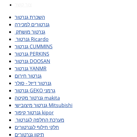
צור קשר
השכרת גנרטור
גנרטורים למכירה
גנרטור מושתק
גנרטור Ricardo
גנרטור CUMMINS
גנרטור PERKINS
גנרטור DOOSAN
גנרטור YANMR
גנרטור חירום
גנרטור דיזל - סולר
גנרטור GEKO גרמני
גנרטור מקיטה makita
גנרטור מיצובישי Mitsubishi
גנרטור קיפור kipor
מערכת החלפה לגנרטור
חלקי חילוף לגנרטורים
תיקון גנרטורים