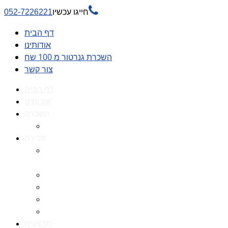

חייגו עכשיו
052-7226221
דף הבית
אודותינו
השכרת גנרטור מ 100 שח
צור קשר
דף הבית
אודותינו
השכרה
השכרת גנרטור מ 100 שח
מכירה
גנרטורים למכירה גנרטור
למכירה
חלקי חילוף לגנרטורים
גנרטור מושתק
גנרטור חירום
גנרטור דיזל -גנרטור סולר
מבצעים