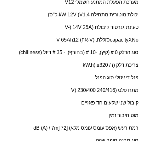
מערכת הפעלת המתנע חשמלי 12
V
יכולת מוטורית מתחילה 1.4
kW 12V (V
-כ"ס)
טעינת גנרטור קיבולת (
V-) 14V 25A
capacityXNo
סוללה. (
V
-אה) 12
V 65Ah
סוג הדלק 0 # (קיץ), -10 # (בחורף), - 35 # דיזל (
chillness
)
צריכת דלק (ז /
kW.h) ≤320
פנל דיגיטלי סוג הפנל
מתח פלט (
V) 230/400 240/416
קיבול שני שקעים חד פאזיים
מוט חיבור זמין
רמת רעש (אפס עומס עומס מלא) [
dB (A) / 7m] 72
סוג מבנה סופר שקט