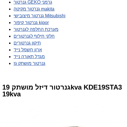
גנרטור GEKO גרמני
גנרטור מקיטה makita
גנרטור מיצובישי Mitsubishi
גנרטור קיפור kipor
מערכת החלפה לגנרטור
חלקי חילוף לגנרטורים
תיקון גנרטורים
ארון חשמל נייד
מגדל תאורה נייד
גנרטור מושתק גז
גנרטור דיזל מושתק 19kva KDE19STA3
19kva