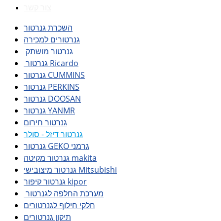
צור קשר
השכרת גנרטור
גנרטורים למכירה
גנרטור מושתק
גנרטור Ricardo
גנרטור CUMMINS
גנרטור PERKINS
גנרטור DOOSAN
גנרטור YANMR
גנרטור חירום
גנרטור דיזל - סולר
גנרטור GEKO גרמני
גנרטור מקיטה makita
גנרטור מיצובישי Mitsubishi
גנרטור קיפור kipor
מערכת החלפה לגנרטור
חלקי חילוף לגנרטורים
תיקון גנרטורים