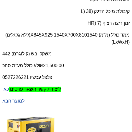
קיבולת מיכל הדלק (
L) 38
זמן ריצה רציף (
HR) 7
ממד כולל (מ"מ) 1540
X845X925 1540X700X810
(ללא גלגלים)
)
LxWxH
(
משקל יבש (קילוגרם) 442
₪21,500.00
לא כולל מע"מ
סהכ
צלצל עכשיו 0527226221
כאן
ליצירת קשר השאר פרטים
למוצר הבא