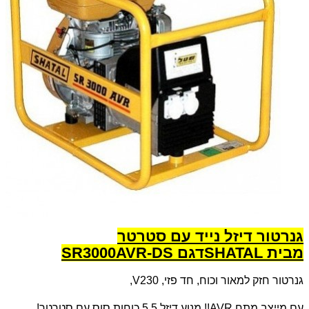
גנרטור דיזל נייד עם סטרטר
מבית
SHATAL
דגם
SR3000AVR-DS
גנרטור חזק למאור וכוח, חד פזי, 230
V
,
עם מייצב מתח
AVR
!! מנוע דיזל 5.5 כוחות סוס עם סטרטר!