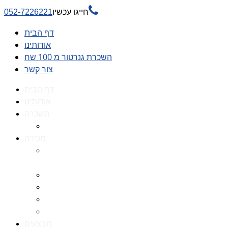

חייגו עכשיו
052-7226221
דף הבית
אודותינו
השכרת גנרטור מ 100 שח
צור קשר
דף הבית
אודותינו
השכרה
השכרת גנרטור מ 100 שח
מכירה
גנרטורים למכירה גנרטור
למכירה
חלקי חילוף לגנרטורים
גנרטור מושתק
גנרטור חירום
גנרטור דיזל -גנרטור סולר
מבצעים