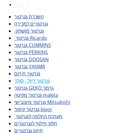
צור קשר
השכרת גנרטור
גנרטורים למכירה
גנרטור מושתק
גנרטור Ricardo
גנרטור CUMMINS
גנרטור PERKINS
גנרטור DOOSAN
גנרטור YANMR
גנרטור חירום
גנרטור דיזל - סולר
גנרטור GEKO גרמני
גנרטור מקיטה makita
גנרטור מיצובישי Mitsubishi
גנרטור קיפור kipor
מערכת החלפה לגנרטור
חלקי חילוף לגנרטורים
תיקון גנרטורים