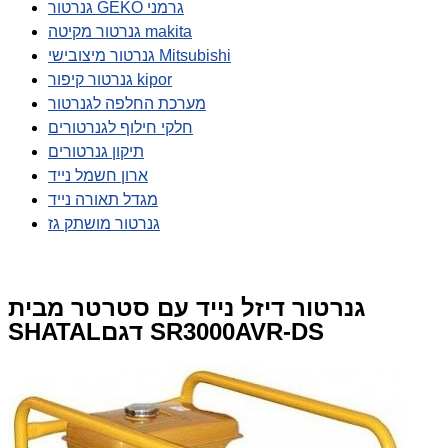
גנרטור GEKO גרמני
גנרטור מקיטה makita
גנרטור מיצובישי Mitsubishi
גנרטור קיפור kipor
מערכת החלפה לגנרטור
חלקי חילוף לגנרטורים
תיקון גנרטורים
ארון חשמל נייד
מגדל תאורה נייד
גנרטור מושתק גז
גנרטור דיזל נייד עם סטרטר מבית
SHATALדגם SR3000AVR-DS