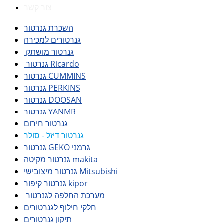
צור קשר
השכרת גנרטור
גנרטורים למכירה
גנרטור מושתק
גנרטור Ricardo
גנרטור CUMMINS
גנרטור PERKINS
גנרטור DOOSAN
גנרטור YANMR
גנרטור חירום
גנרטור דיזל - סולר
גנרטור GEKO גרמני
גנרטור מקיטה makita
גנרטור מיצובישי Mitsubishi
גנרטור קיפור kipor
מערכת החלפה לגנרטור
חלקי חילוף לגנרטורים
תיקון גנרטורים