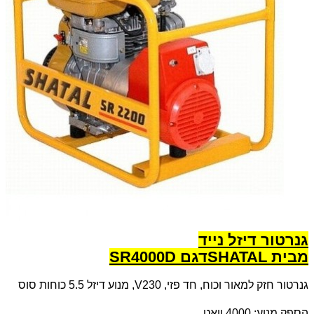
גנרטור דיזל נייד
מבית
SHATAL
דגם
SR4000D
גנרטור חזק למאור וכוח, חד פזי, 230
V
, מנוע דיזל 5.5 כוחות סוס
הספק מנוע: 4000 וואט