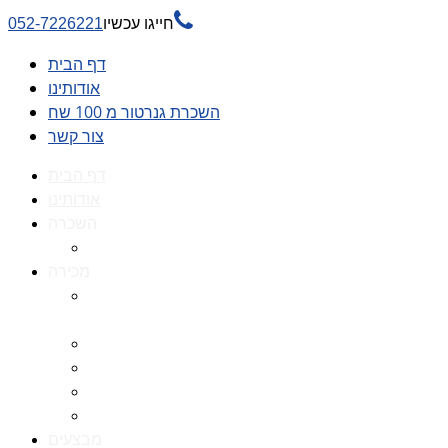

חייגו עכשיו
052-7226221
דף הבית
אודותינו
השכרת גנרטור מ 100 שח
צור קשר
דף הבית
אודותינו
השכרה
השכרת גנרטור מ 100 שח
מכירה
גנרטורים למכירה גנרטור
למכירה
חלקי חילוף לגנרטורים
גנרטור מושתק
גנרטור חירום
גנרטור דיזל -גנרטור סולר
מבצעים