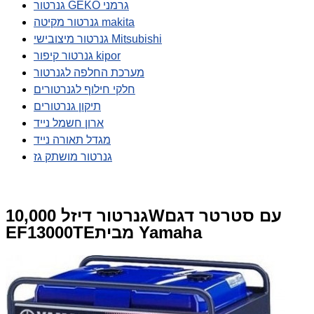
גנרטור GEKO גרמני
גנרטור מקיטה makita
גנרטור מיצובישי Mitsubishi
גנרטור קיפור kipor
מערכת החלפה לגנרטור
חלקי חילוף לגנרטורים
תיקון גנרטורים
ארון חשמל נייד
מגדל תאורה נייד
גנרטור מושתק גז
גנרטור דיזל 10,000Wעם סטרטר דגם
EF13000TEמבית Yamaha