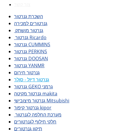
צור קשר
השכרת גנרטור
גנרטורים למכירה
גנרטור מושתק
גנרטור Ricardo
גנרטור CUMMINS
גנרטור PERKINS
גנרטור DOOSAN
גנרטור YANMR
גנרטור חירום
גנרטור דיזל - סולר
גנרטור GEKO גרמני
גנרטור מקיטה makita
גנרטור מיצובישי Mitsubishi
גנרטור קיפור kipor
מערכת החלפה לגנרטור
חלקי חילוף לגנרטורים
תיקון גנרטורים