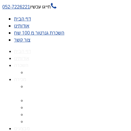

חייגו עכשיו
052-7226221
דף הבית
אודותינו
השכרת גנרטור מ 100 שח
צור קשר
דף הבית
אודותינו
השכרה
השכרת גנרטור מ 100 שח
מכירה
גנרטורים למכירה גנרטור
למכירה
חלקי חילוף לגנרטורים
גנרטור מושתק
גנרטור חירום
גנרטור דיזל -גנרטור סולר
מבצעים