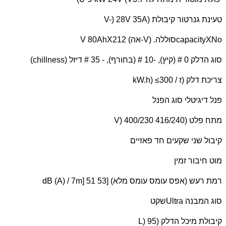
טעינת גנרטור קיבולת (
V-) 28V 35A
capacityXNo
סוללה. (
V
-אה) 12
V 80AhX2
סוג הדלק 0 # (קיץ), -10 # (בחורף), - 35 # דיזל (
chillness
)
צריכת דלק (ז /
kW.h) ≤300
פנל דיגיטלי סוג הפנל
מתח פלט (
V) 400/230 416/240
קיבול שני שקעים חד פאזיים
מוט חיבור זמין
רמת רעש (אפס עומס עומס מלא) [
dB (A) / 7m] 51 53
סוג המבנה
Ultra
שקט
קיבולת מיכל הדלק (
L) 95