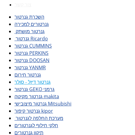
צור קשר
השכרת גנרטור
גנרטורים למכירה
גנרטור מושתק
גנרטור Ricardo
גנרטור CUMMINS
גנרטור PERKINS
גנרטור DOOSAN
גנרטור YANMR
גנרטור חירום
גנרטור דיזל - סולר
גנרטור GEKO גרמני
גנרטור מקיטה makita
גנרטור מיצובישי Mitsubishi
גנרטור קיפור kipor
מערכת החלפה לגנרטור
חלקי חילוף לגנרטורים
תיקון גנרטורים