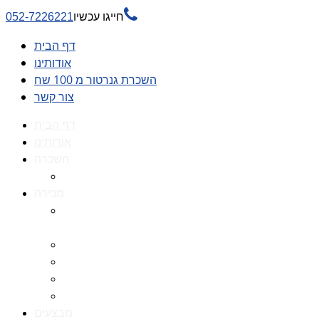

חייגו עכשיו
052-7226221
דף הבית
אודותינו
השכרת גנרטור מ 100 שח
צור קשר
דף הבית
אודותינו
השכרה
השכרת גנרטור מ 100 שח
מכירה
גנרטורים למכירה גנרטור
למכירה
חלקי חילוף לגנרטורים
גנרטור מושתק
גנרטור חירום
גנרטור דיזל -גנרטור סולר
מבצעים