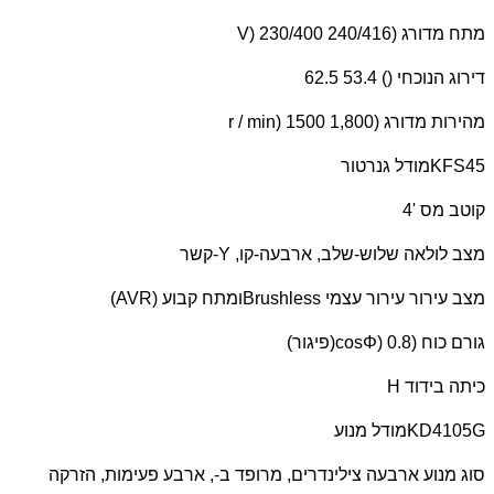
מתח מדורג (
V) 230/400 240/416
דירוג הנוכחי () 53.4 62.5
מהירות מדורג (
r / min) 1500 1,800
KFS45
מודל גנרטור
קוטב מס '4
מצב לולאה שלוש-שלב, ארבעה-קו,
Y
-קשר
מצב עירור עירור עצמי
Brushless
ומתח קבוע (
AVR
)
גורם כוח (
cosΦ) 0.8
(פיגור)
כיתה בידוד
H
KD4105G
מודל מנוע
סוג מנוע ארבעה צילינדרים, מרופד ב-, ארבע פעימות, הזרקה