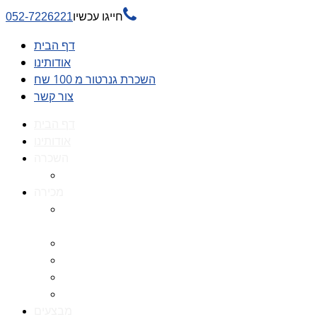

חייגו עכשיו
052-7226221
דף הבית
אודותינו
השכרת גנרטור מ 100 שח
צור קשר
דף הבית
אודותינו
השכרה
השכרת גנרטור מ 100 שח
מכירה
גנרטורים למכירה גנרטור
למכירה
חלקי חילוף לגנרטורים
גנרטור מושתק
גנרטור חירום
גנרטור דיזל -גנרטור סולר
מבצעים