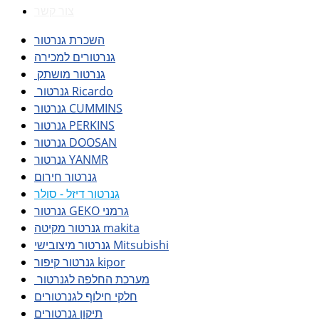
צור קשר
השכרת גנרטור
גנרטורים למכירה
גנרטור מושתק
גנרטור Ricardo
גנרטור CUMMINS
גנרטור PERKINS
גנרטור DOOSAN
גנרטור YANMR
גנרטור חירום
גנרטור דיזל - סולר
גנרטור GEKO גרמני
גנרטור מקיטה makita
גנרטור מיצובישי Mitsubishi
גנרטור קיפור kipor
מערכת החלפה לגנרטור
חלקי חילוף לגנרטורים
תיקון גנרטורים