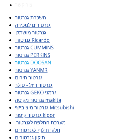
צור קשר
השכרת גנרטור
גנרטורים למכירה
גנרטור מושתק
גנרטור Ricardo
גנרטור CUMMINS
גנרטור PERKINS
גנרטור DOOSAN
גנרטור YANMR
גנרטור חירום
גנרטור דיזל - סולר
גנרטור GEKO גרמני
גנרטור מקיטה makita
גנרטור מיצובישי Mitsubishi
גנרטור קיפור kipor
מערכת החלפה לגנרטור
חלקי חילוף לגנרטורים
תיקון גנרטורים