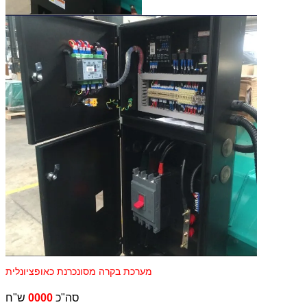
מערכת בקרה מסונכרנת כאופציונלית
ש"ח
סה"כ
0000