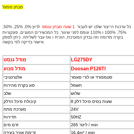
מבחן מפעל
כל ערכות הייצור שלנו יש לעבור
1 שעה מבחן עומס
לרוץ 0%, 25%, 50%,
75%, 100% ו 110% עומס לפני שיגור, כל המכשירים המגנים, פונקציות
בקרה מדומה וזה נבדק המערכת, הוכיח ו ואז עבר לשליחה.
ניתן לספק
אישור בדיקה לפי בקשה.
LG275DY
מודל גנסט
Doosan P126TI
מודל מנוע
סטמפורד או לורי סאמר
אלטרנטיבי
חשמל
סוג בקרת מהירות
שלוש
שלב
8 שעות בסיס מיכל דלק
קיבולת מיכל הדלק
24V
מערכת מתח
50HZ
תדירות
265 ליטר / min
זרם מים
16.4m³ / min
זרימת אוויר בעירה