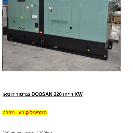
גנרטור דוסאן DOOSAN דייהו 220 KW
המפעיל קובע
מפרט
ראש חשמל 200kw / 250kva