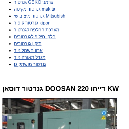
גנרטור GEKO גרמני
גנרטור מקיטה makita
גנרטור מיצובישי Mitsubishi
גנרטור קיפור kipor
מערכת החלפה לגנרטור
חלקי חילוף לגנרטורים
תיקון גנרטורים
ארון חשמל נייד
מגדל תאורה נייד
גנרטור מושתק גז
גנרטור דוסאן DOOSAN דייהו 220 KW