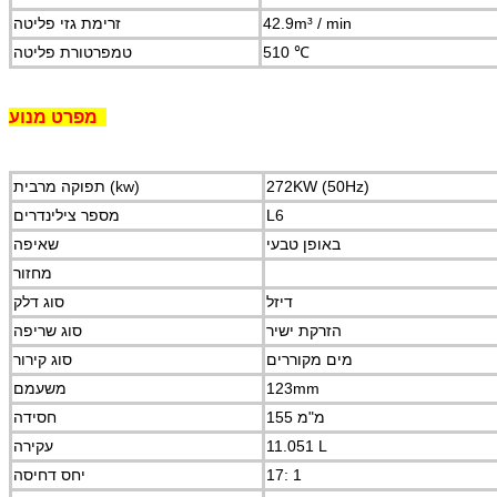
42.9m³ / min
זרימת גזי פליטה
510 ℃
טמפרטורת פליטה
מנוע
מפרט
272KW (50Hz)
תפוקה מרבית (kw)
L6
מספר צילינדרים
באופן טבעי
שאיפה
מחזור
דיזל
סוג דלק
הזרקת ישיר
סוג שריפה
מים מקוררים
סוג קירור
123mm
משעמם
155 מ"מ
חסידה
11.051 L
עקירה
17: 1
יחס דחיסה