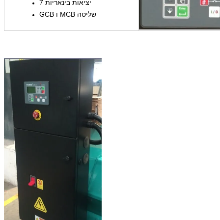
7 יציאות בינאריות
GCB ו MCB שליטה