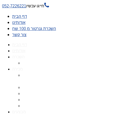

חייגו עכשיו
052-7226221
דף הבית
אודותינו
השכרת גנרטור מ 100 שח
צור קשר
דף הבית
אודותינו
השכרה
השכרת גנרטור מ 100 שח
מכירה
גנרטורים למכירה גנרטור
למכירה
חלקי חילוף לגנרטורים
גנרטור מושתק
גנרטור חירום
גנרטור דיזל -גנרטור סולר
מבצעים