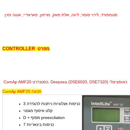
סטמפורד, לירוי סומר, ליגה, אלת מאק, מרתון, פאראדיי, אנגה זמין
מפרט
CONTROLLER
ComAp AMF20 כסטנדרט, Deepsea (DSE6020, DSE7320) כאופציונלי
ComAp AMF20 תכונה
3 כניסות אנלוגיות ניתנות להגדרה
קלט איסוף מגנטי
D + מסוף preexcitation
7 כניסות בינאריות