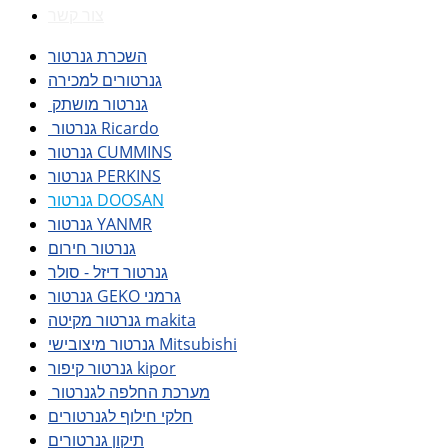
צור קשר
השכרת גנרטור
גנרטורים למכירה
גנרטור מושתק
גנרטור Ricardo
גנרטור CUMMINS
גנרטור PERKINS
גנרטור DOOSAN
גנרטור YANMR
גנרטור חירום
גנרטור דיזל - סולר
גנרטור GEKO גרמני
גנרטור מקיטה makita
גנרטור מיצובישי Mitsubishi
גנרטור קיפור kipor
מערכת החלפה לגנרטור
חלקי חילוף לגנרטורים
תיקון גנרטורים