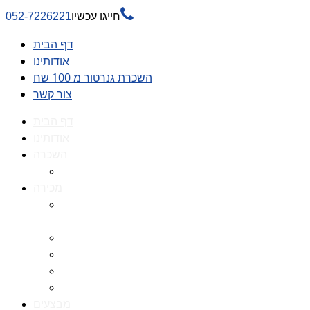

חייגו עכשיו
052-7226221
דף הבית
אודותינו
השכרת גנרטור מ 100 שח
צור קשר
דף הבית
אודותינו
השכרה
השכרת גנרטור מ 100 שח
מכירה
גנרטורים למכירה גנרטור
למכירה
חלקי חילוף לגנרטורים
גנרטור מושתק
גנרטור חירום
גנרטור דיזל -גנרטור סולר
מבצעים