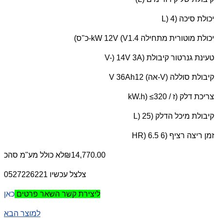
יכולת סיכה (
L) 4
יכולת מוטורית מתחילה 1.4
kW 12V (V
-כ"ס)
טעינת גנרטור קיבולת (
V-) 14V 3A
קיבולת סוללה (
V
-אה) 12
V 36Ah
צריכת דלק (ז /
kW.h) ≤320
קיבולת מיכל הדלק (
L) 25
זמן ריצה רציף (
HR) 6.5 6
₪14,770.00
לא כולל מע"מ
סהכ
צלצל עכשיו 0527226221
כאן
ליצירת קשר השאר פרטים
למוצר הבא