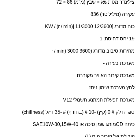
צילינדר מס 'נשא × שבץ (מ"מ) 86 × 72
עקירה (מיליליטר) 836
כוח מדורג [
KW / (r / min)] 11/3000 12/3600
19 יחס דחיסה: 1
מהירות סיבוב מדורג (
r / min) 3000 3600
מערכת בעירה -
מערכת קירור האוויר מקוררת
לחץ מערכת שימון ניתז
מערכת הפעלת המתנע חשמלי 12
V
סוג הדלק # 0 (קיץ) -10 # (בחורף) # -35 דיזל (
chillness
)
כיתה
CD
מותג שמן סיכה או
SAE10W-30,15W-40
קיבולת של קירור מים (
L
)