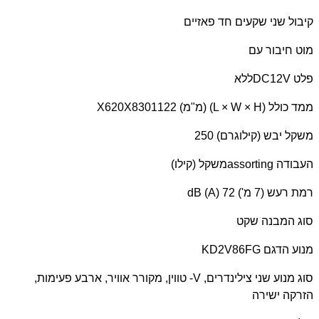
קיבול שני שקעים חד פאזיים
מוט חיבור עם
פלט
DC12V
ללא
ממד כולל (
L × W × H
) (מ"מ) 1122
X620X830
משקל יבש (קילוגרם) 250
העבודה
assorting
משקל (קילו)
רמת רעש (7 מ')
dB (A) 72
סוג המבנה שקט
מנוע הדגם
KD2V86FG
סוג מנוע שני צילינדרים,
V
- טווין, מקורר אוויר, ארבע פעימות,
הזרקה ישירה