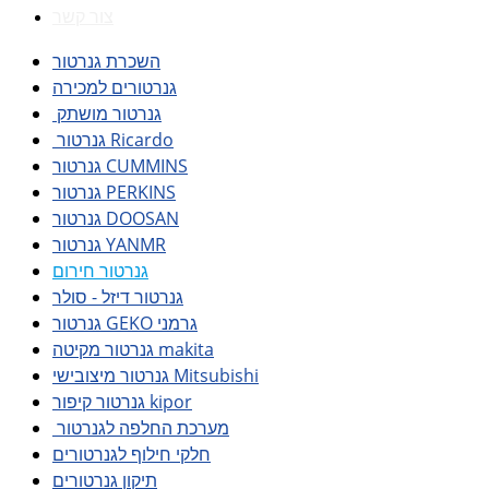
צור קשר
השכרת גנרטור
גנרטורים למכירה
גנרטור מושתק
גנרטור Ricardo
גנרטור CUMMINS
גנרטור PERKINS
גנרטור DOOSAN
גנרטור YANMR
גנרטור חירום
גנרטור דיזל - סולר
גנרטור GEKO גרמני
גנרטור מקיטה makita
גנרטור מיצובישי Mitsubishi
גנרטור קיפור kipor
מערכת החלפה לגנרטור
חלקי חילוף לגנרטורים
תיקון גנרטורים