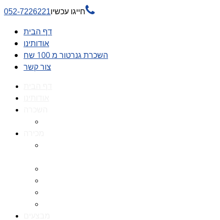

חייגו עכשיו
052-7226221
דף הבית
אודותינו
השכרת גנרטור מ 100 שח
צור קשר
דף הבית
אודותינו
השכרה
השכרת גנרטור מ 100 שח
מכירה
גנרטורים למכירה גנרטור
למכירה
חלקי חילוף לגנרטורים
גנרטור מושתק
גנרטור חירום
גנרטור דיזל -גנרטור סולר
מבצעים