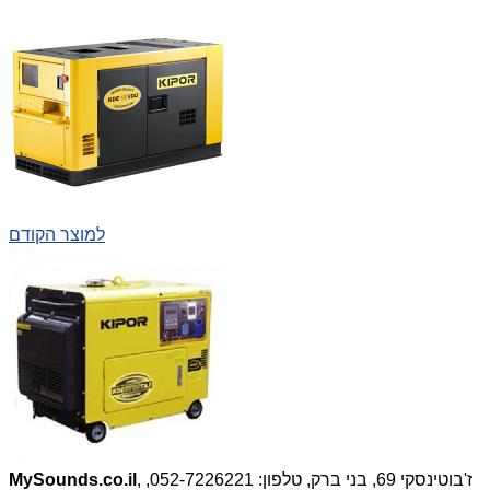
למוצר הקודם
, ז'בוטינסקי 69, בני ברק, טלפון: 052-7226221,
MySounds.co.il