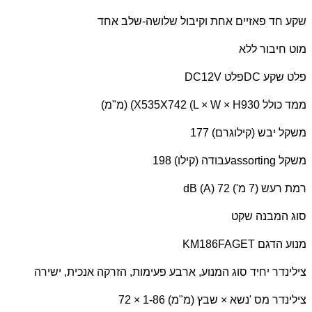
שקע חד פאזיים אחת וקיבול שלושה-שלב אחד
מוט חיבור ללא
פלט שקע
DC
פלט
DC12V
ממד כולל 930
X535X742 (L × W × H
) (מ"מ)
משקל יבש (קילוגרם) 177
משקל
assorting
עבודה (קילו) 198
רמת רעש (7 מ')
dB (A) 72
סוג המבנה שקט
מנוע הדגם
KM186FAGET
צילינדר יחיד סוג המנוע, ארבע פעימות, הזרקה אנכית, ישירה
צילינדר מס 'נשא × שבץ (מ"מ) 1-86 × 72