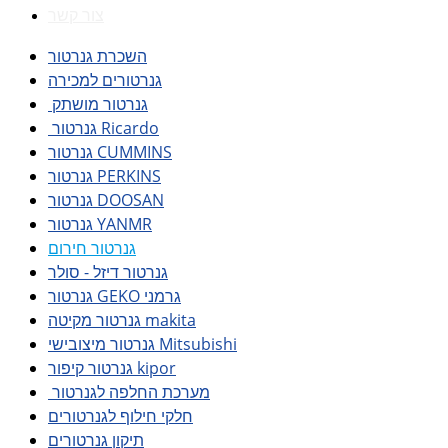
צור קשר
השכרת גנרטור
גנרטורים למכירה
גנרטור מושתק
גנרטור Ricardo
גנרטור CUMMINS
גנרטור PERKINS
גנרטור DOOSAN
גנרטור YANMR
גנרטור חירום
גנרטור דיזל - סולר
גנרטור GEKO גרמני
גנרטור מקיטה makita
גנרטור מיצובישי Mitsubishi
גנרטור קיפור kipor
מערכת החלפה לגנרטור
חלקי חילוף לגנרטורים
תיקון גנרטורים