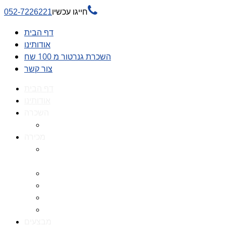

חייגו עכשיו
052-7226221
דף הבית
אודותינו
השכרת גנרטור מ 100 שח
צור קשר
דף הבית
אודותינו
השכרה
השכרת גנרטור מ 100 שח
מכירה
גנרטורים למכירה גנרטור
למכירה
חלקי חילוף לגנרטורים
גנרטור מושתק
גנרטור חירום
גנרטור דיזל -גנרטור סולר
מבצעים