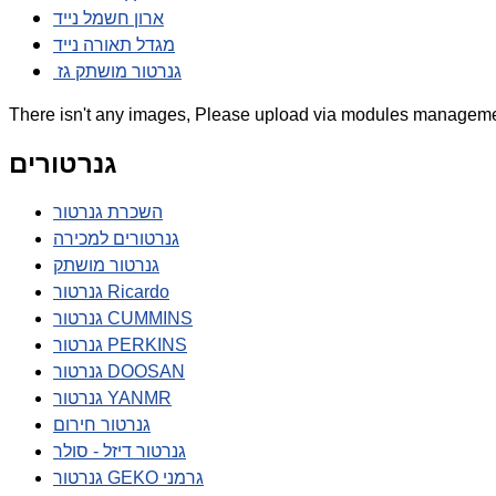
ארון חשמל נייד
מגדל תאורה נייד
גנרטור מושתק גז
There isn't any images, Please upload via modules manageme
גנרטורים
השכרת גנרטור
גנרטורים למכירה
גנרטור מושתק
גנרטור Ricardo
גנרטור CUMMINS
גנרטור PERKINS
גנרטור DOOSAN
גנרטור YANMR
גנרטור חירום
גנרטור דיזל - סולר
גנרטור GEKO גרמני