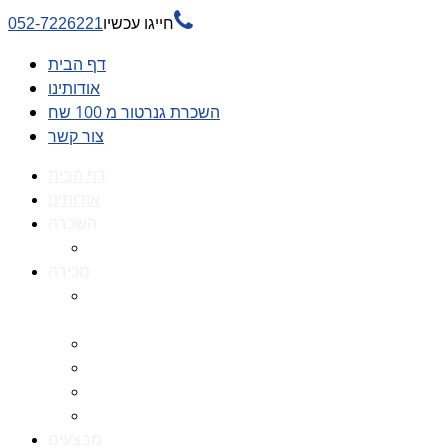

חייגו עכשיו
052-7226221
דף הבית
אודותינו
השכרת גנרטור מ 100 שח
צור קשר
דף הבית
אודותינו
השכרה
השכרת גנרטור מ 100 שח
מכירה
גנרטורים למכירה גנרטור
למכירה
חלקי חילוף לגנרטורים
גנרטור מושתק
גנרטור חירום
גנרטור דיזל -גנרטור סולר
מבצעים