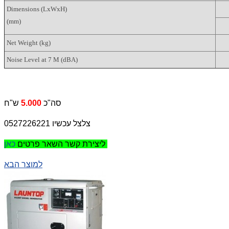
Dimensions (LxWxH)
(mm)
Net Weight (kg)
Noise Level at 7 M (dBA)
ש"ח
סה"כ
5.000
צלצל עכשיו 0527226221
כאן
ליצירת קשר השאר פרטים
למוצר הבא