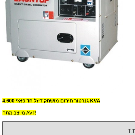
גנרטור חירום מושתק דיזל חד פאזי 4.600 KVA
מייצב מתח AVR
L