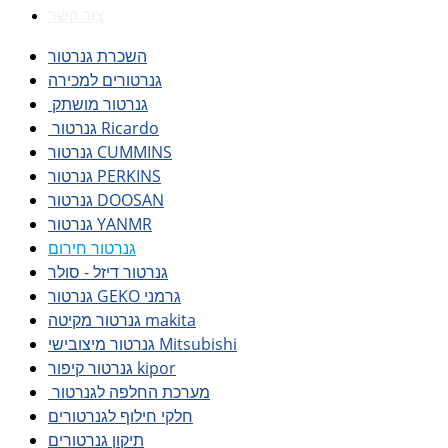
צור קשר
השכרת גנרטור
גנרטורים למכירה
גנרטור מושתק
גנרטור Ricardo
גנרטור CUMMINS
גנרטור PERKINS
גנרטור DOOSAN
גנרטור YANMR
גנרטור חירום
גנרטור דיזל - סולר
גנרטור GEKO גרמני
גנרטור מקיטה makita
גנרטור מיצובישי Mitsubishi
גנרטור קיפור kipor
מערכת החלפה לגנרטור
חלקי חילוף לגנרטורים
תיקון גנרטורים