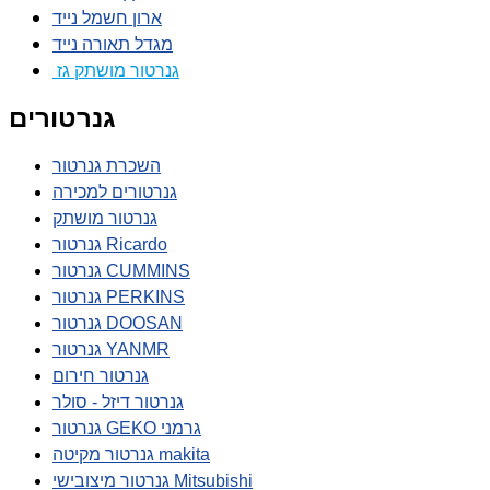
ארון חשמל נייד
מגדל תאורה נייד
גנרטור מושתק גז
גנרטורים
השכרת גנרטור
גנרטורים למכירה
גנרטור מושתק
גנרטור Ricardo
גנרטור CUMMINS
גנרטור PERKINS
גנרטור DOOSAN
גנרטור YANMR
גנרטור חירום
גנרטור דיזל - סולר
גנרטור GEKO גרמני
גנרטור מקיטה makita
גנרטור מיצובישי Mitsubishi