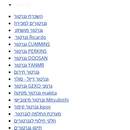
צור קשר
השכרת גנרטור
גנרטורים למכירה
גנרטור מושתק
גנרטור Ricardo
גנרטור CUMMINS
גנרטור PERKINS
גנרטור DOOSAN
גנרטור YANMR
גנרטור חירום
גנרטור דיזל - סולר
גנרטור GEKO גרמני
גנרטור מקיטה makita
גנרטור מיצובישי Mitsubishi
גנרטור קיפור kipor
מערכת החלפה לגנרטור
חלקי חילוף לגנרטורים
תיקון גנרטורים