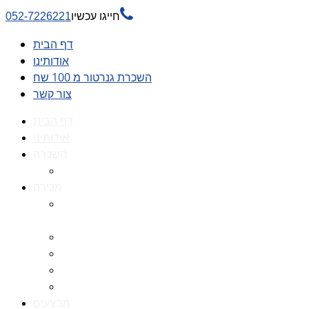

חייגו עכשיו
052-7226221
דף הבית
אודותינו
השכרת גנרטור מ 100 שח
צור קשר
דף הבית
אודותינו
השכרה
השכרת גנרטור מ 100 שח
מכירה
גנרטורים למכירה גנרטור
למכירה
חלקי חילוף לגנרטורים
גנרטור מושתק
גנרטור חירום
גנרטור דיזל -גנרטור סולר
מבצעים