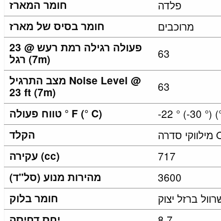
פלדה
חומר המארז
מרוכבים
חומר בסיס של מארז
פעולה רגילה רמת רעש @ 23
63
רגל (7m)
מצב התרגיל Noise Level @
63
23 ft (7m)
טווח פעולה ° F (° C)
הקלד
717
עקירה (cc)
3600
מהירות מנוע (סל"ד)
וול ברזל יצוק
חומר בלוק
8.7
יחס דחיסה