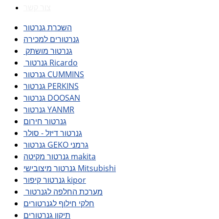
צור קשר
השכרת גנרטור
גנרטורים למכירה
גנרטור מושתק
גנרטור Ricardo
גנרטור CUMMINS
גנרטור PERKINS
גנרטור DOOSAN
גנרטור YANMR
גנרטור חירום
גנרטור דיזל - סולר
גנרטור GEKO גרמני
גנרטור מקיטה makita
גנרטור מיצובישי Mitsubishi
גנרטור קיפור kipor
מערכת החלפה לגנרטור
חלקי חילוף לגנרטורים
תיקון גנרטורים