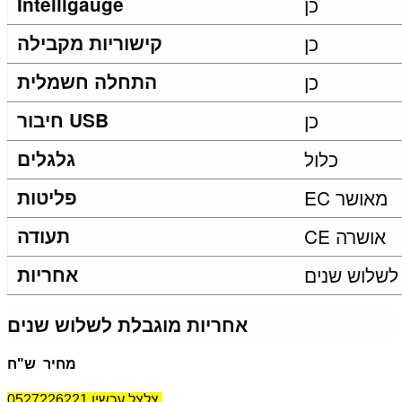
כן
Intelligauge
כן
קישוריות מקבילה
כן
התחלה חשמלית
כן
חיבור USB
כלול
גלגלים
EC מאושר
פליטות
CE אושרה
תעודה
לשלוש שנים
אחריות
אחריות מוגבלת לשלוש שנים
מחיר ש"ח
צלצל עכשיו 0527226221