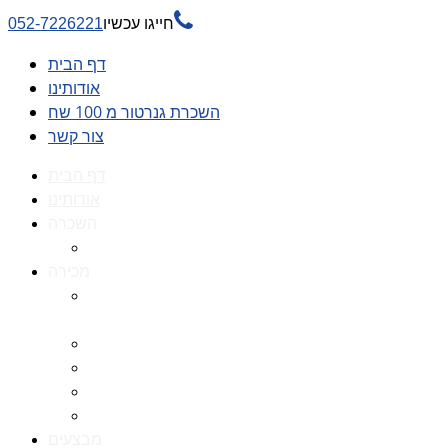

חייגו עכשיו
052-7226221
דף הבית
אודותינו
השכרת גנרטור מ 100 שח
צור קשר
דף הבית
אודותינו
השכרה
השכרת גנרטור מ 100 שח
מכירה
גנרטורים למכירה גנרטור
למכירה
חלקי חילוף לגנרטורים
גנרטור מושתק
גנרטור חירום
גנרטור דיזל -גנרטור סולר
מבצעים