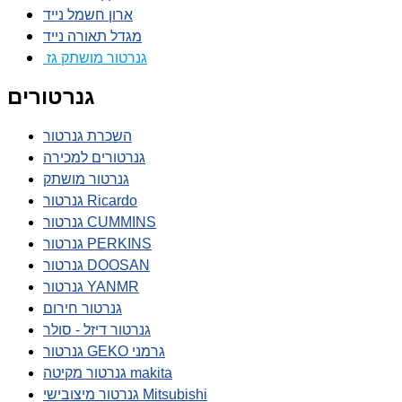
ארון חשמל נייד
מגדל תאורה נייד
גנרטור מושתק גז
גנרטורים
השכרת גנרטור
גנרטורים למכירה
גנרטור מושתק
גנרטור Ricardo
גנרטור CUMMINS
גנרטור PERKINS
גנרטור DOOSAN
גנרטור YANMR
גנרטור חירום
גנרטור דיזל - סולר
גנרטור GEKO גרמני
גנרטור מקיטה makita
גנרטור מיצובישי Mitsubishi