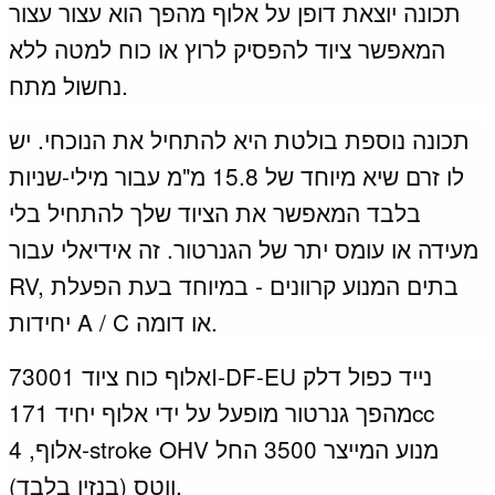
תכונה יוצאת דופן על אלוף מהפך הוא עצור עצור
המאפשר ציוד להפסיק לרוץ או כוח למטה ללא
נחשול מתח.
תכונה נוספת בולטת היא להתחיל את הנוכחי.
יש
לו זרם שיא מיוחד של 15.8 מ"מ עבור מילי-שניות
בלבד המאפשר את הציוד שלך להתחיל בלי
מעידה או עומס יתר של הגנרטור.
זה אידיאלי עבור
RV, בתים המנוע קרוונים - במיוחד בעת הפעלת
יחידות A / C או דומה.
אלוף כוח ציוד 73001I-DF-EU נייד כפול דלק
מהפך גנרטור מופעל על ידי אלוף יחיד 171cc
אלוף, 4-stroke OHV מנוע המייצר 3500 החל
ווטס (בנזין בלבד).