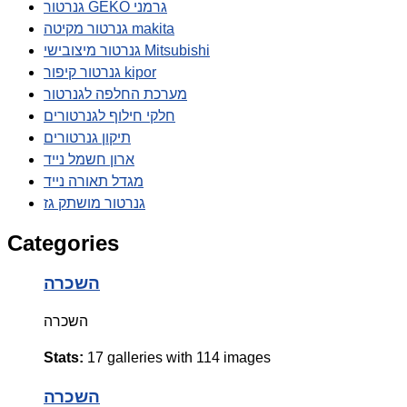
גנרטור GEKO גרמני
גנרטור מקיטה makita
גנרטור מיצובישי Mitsubishi
גנרטור קיפור kipor
מערכת החלפה לגנרטור
חלקי חילוף לגנרטורים
תיקון גנרטורים
ארון חשמל נייד
מגדל תאורה נייד
גנרטור מושתק גז
Categories
השכרה
השכרה
Stats:
17 galleries with 114 images
השכרה