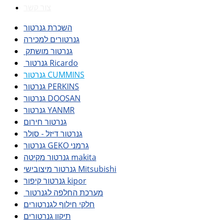
צור קשר
השכרת גנרטור
גנרטורים למכירה
גנרטור מושתק
גנרטור Ricardo
גנרטור CUMMINS
גנרטור PERKINS
גנרטור DOOSAN
גנרטור YANMR
גנרטור חירום
גנרטור דיזל - סולר
גנרטור GEKO גרמני
גנרטור מקיטה makita
גנרטור מיצובישי Mitsubishi
גנרטור קיפור kipor
מערכת החלפה לגנרטור
חלקי חילוף לגנרטורים
תיקון גנרטורים