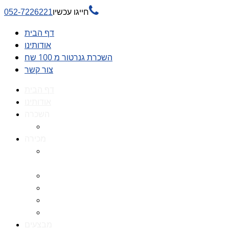

חייגו עכשיו
052-7226221
דף הבית
אודותינו
השכרת גנרטור מ 100 שח
צור קשר
דף הבית
אודותינו
השכרה
השכרת גנרטור מ 100 שח
מכירה
גנרטורים למכירה גנרטור
למכירה
חלקי חילוף לגנרטורים
גנרטור מושתק
גנרטור חירום
גנרטור דיזל -גנרטור סולר
מבצעים