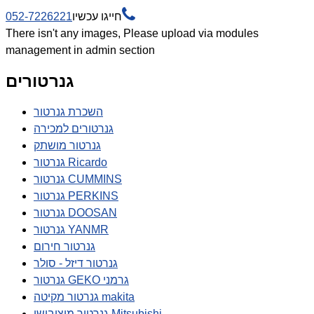

חייגו עכשיו
052-7226221
There isn't any images, Please upload via modules
management in admin section
גנרטורים
השכרת גנרטור
גנרטורים למכירה
גנרטור מושתק
גנרטור Ricardo
גנרטור CUMMINS
גנרטור PERKINS
גנרטור DOOSAN
גנרטור YANMR
גנרטור חירום
גנרטור דיזל - סולר
גנרטור GEKO גרמני
גנרטור מקיטה makita
גנרטור מיצובישי Mitsubishi