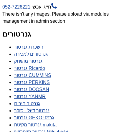

חייגו עכשיו
052-7226221
There isn't any images, Please upload via modules
management in admin section
גנרטורים
השכרת גנרטור
גנרטורים למכירה
גנרטור מושתק
גנרטור Ricardo
גנרטור CUMMINS
גנרטור PERKINS
גנרטור DOOSAN
גנרטור YANMR
גנרטור חירום
גנרטור דיזל - סולר
גנרטור GEKO גרמני
גנרטור מקיטה makita
גנרטור מיצובישי Mitsubishi