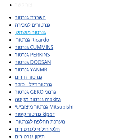
צור קשר
השכרת גנרטור
גנרטורים למכירה
גנרטור מושתק
גנרטור Ricardo
גנרטור CUMMINS
גנרטור PERKINS
גנרטור DOOSAN
גנרטור YANMR
גנרטור חירום
גנרטור דיזל - סולר
גנרטור GEKO גרמני
גנרטור מקיטה makita
גנרטור מיצובישי Mitsubishi
גנרטור קיפור kipor
מערכת החלפה לגנרטור
חלקי חילוף לגנרטורים
תיקון גנרטורים