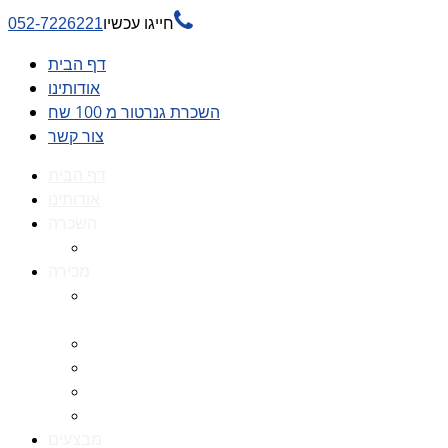

חייגו עכשיו
052-7226221
דף הבית
אודותינו
השכרת גנרטור מ 100 שח
צור קשר
דף הבית
אודותינו
השכרה
השכרת גנרטור מ 100 שח
מכירה
גנרטורים למכירה גנרטור
למכירה
חלקי חילוף לגנרטורים
גנרטור מושתק
גנרטור חירום
גנרטור דיזל -גנרטור סולר
מבצעים