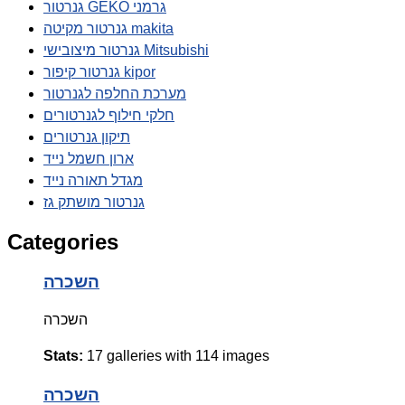
גנרטור GEKO גרמני
גנרטור מקיטה makita
גנרטור מיצובישי Mitsubishi
גנרטור קיפור kipor
מערכת החלפה לגנרטור
חלקי חילוף לגנרטורים
תיקון גנרטורים
ארון חשמל נייד
מגדל תאורה נייד
גנרטור מושתק גז
Categories
השכרה
השכרה
Stats:
17 galleries with 114 images
השכרה