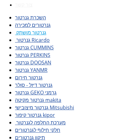
צור קשר
השכרת גנרטור
גנרטורים למכירה
גנרטור מושתק
גנרטור Ricardo
גנרטור CUMMINS
גנרטור PERKINS
גנרטור DOOSAN
גנרטור YANMR
גנרטור חירום
גנרטור דיזל - סולר
גנרטור GEKO גרמני
גנרטור מקיטה makita
גנרטור מיצובישי Mitsubishi
גנרטור קיפור kipor
מערכת החלפה לגנרטור
חלקי חילוף לגנרטורים
תיקון גנרטורים