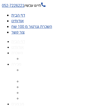

חייגו עכשיו
052-7226221
דף הבית
אודותינו
השכרת גנרטור מ 100 שח
צור קשר
דף הבית
אודותינו
השכרה
השכרת גנרטור מ 100 שח
מכירה
גנרטורים למכירה גנרטור
למכירה
חלקי חילוף לגנרטורים
גנרטור מושתק
גנרטור חירום
גנרטור דיזל -גנרטור סולר
מבצעים