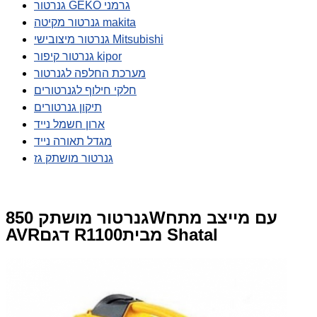
גנרטור GEKO גרמני
גנרטור מקיטה makita
גנרטור מיצובישי Mitsubishi
גנרטור קיפור kipor
מערכת החלפה לגנרטור
חלקי חילוף לגנרטורים
תיקון גנרטורים
ארון חשמל נייד
מגדל תאורה נייד
גנרטור מושתק גז
גנרטור מושתק 850Wעם מייצב מתח
AVRדגם R1100מבית Shatal