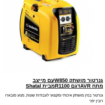
גנרטור מושתק 850
W
עם מייצב
מתח
AVR
דגם
R1100
מבית
Shatal
גנרטור בנזין מושתק איכותי ומקצועי לעבודות שונות, מנוע סובארו
רובין יפני