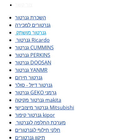
צור קשר
השכרת גנרטור
גנרטורים למכירה
גנרטור מושתק
גנרטור Ricardo
גנרטור CUMMINS
גנרטור PERKINS
גנרטור DOOSAN
גנרטור YANMR
גנרטור חירום
גנרטור דיזל - סולר
גנרטור GEKO גרמני
גנרטור מקיטה makita
גנרטור מיצובישי Mitsubishi
גנרטור קיפור kipor
מערכת החלפה לגנרטור
חלקי חילוף לגנרטורים
תיקון גנרטורים