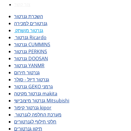
צור קשר
השכרת גנרטור
גנרטורים למכירה
גנרטור מושתק
גנרטור Ricardo
גנרטור CUMMINS
גנרטור PERKINS
גנרטור DOOSAN
גנרטור YANMR
גנרטור חירום
גנרטור דיזל - סולר
גנרטור GEKO גרמני
גנרטור מקיטה makita
גנרטור מיצובישי Mitsubishi
גנרטור קיפור kipor
מערכת החלפה לגנרטור
חלקי חילוף לגנרטורים
תיקון גנרטורים