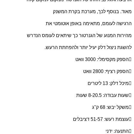
מאוד. בנוסף לכך, מערכת בקרת המשנק
הרגישה לעומס, מתאימה באופן אוטומטי את
מהירות המנוע של הגנרטור כך שיתאים לעומס הנדרש
להשגת ניצול דלק יעיל יותר ולהפחתת הרעש.

הספק מקסימלי: 3000 וואט

הספק רציף: 2800 וואט

מיכל דלק: 13 ליטרים

שעות עבודה: 8-20.5 שעות

משקל יבש: 68 ק"ג

עוצמת רעש: 51-57 דציבלים

התנעה: ידני