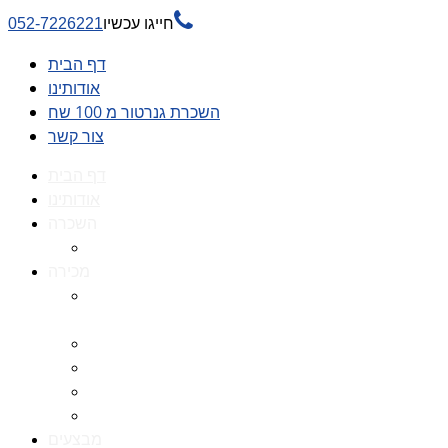

חייגו עכשיו
052-7226221
דף הבית
אודותינו
השכרת גנרטור מ 100 שח
צור קשר
דף הבית
אודותינו
השכרה
השכרת גנרטור מ 100 שח
מכירה
גנרטורים למכירה גנרטור
למכירה
חלקי חילוף לגנרטורים
גנרטור מושתק
גנרטור חירום
גנרטור דיזל -גנרטור סולר
מבצעים