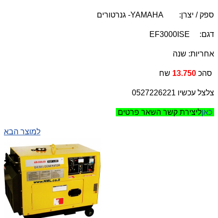
ספק / יצרן:
YAMAHA
- גנרטורים
דגם:
EF3000ISE
אחריות: שנה
שח
סהכ
13.750
צלצל עכשיו 0527226221
כאן
ליצירת קשר השאר פרטים
למוצר הבא