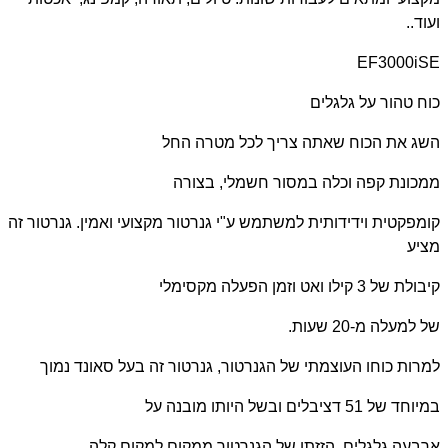
ועוד..
EF3000iSE
כוח טהור על גלגלים
השג את הכוח שאתה צריך לכל מטרה החל
ממכונת קפה וכלה במסור חשמלי, בצורה
קומפקטית וידידותית למשתמש ע"י גנרטור מקצועי ואמין. גנרטור זה
מציע
קיבולת של 3 קילו ואט וזמן הפעלה מקסימלי
של למעלה מ-20 שעות.
למרות כוחו העוצמתי של הגנרטור, גנרטור זה בעל סאונד נמוך
במיוחד של 51 דציבלים ובשל היותו מובנה על
ארבעה גלגלים, הזזתו של הגנרטור ממקום למקום קלה