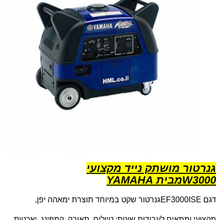
גנרטור מושתק נייד מקצועי
3000
W
מבית
YAMAHA
דגם
EF3000ISE
גנרטור שקט במיוחד תוצרת ימאהה יפן,
מקצועי ומתאים לעבודות שונות: טיולים, תאורה, קמפינג, יאכטות