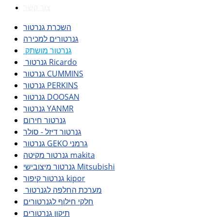
צור קשר
השכרת גנרטור
גנרטורים למכירה
גנרטור מושתק
גנרטור Ricardo
גנרטור CUMMINS
גנרטור PERKINS
גנרטור DOOSAN
גנרטור YANMR
גנרטור חירום
גנרטור דיזל - סולר
גנרטור GEKO גרמני
גנרטור מקיטה makita
גנרטור מיצובישי Mitsubishi
גנרטור קיפור kipor
מערכת החלפה לגנרטור
חלקי חילוף לגנרטורים
תיקון גנרטורים