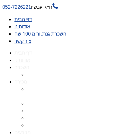

חייגו עכשיו
052-7226221
דף הבית
אודותינו
השכרת גנרטור מ 100 שח
צור קשר
דף הבית
אודותינו
השכרה
השכרת גנרטור מ 100 שח
מכירה
גנרטורים למכירה גנרטור
למכירה
חלקי חילוף לגנרטורים
גנרטור מושתק
גנרטור חירום
גנרטור דיזל -גנרטור סולר
מבצעים