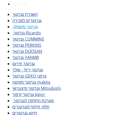
צור קשר
השכרת גנרטור
גנרטורים למכירה
גנרטור מושתק
גנרטור Ricardo
גנרטור CUMMINS
גנרטור PERKINS
גנרטור DOOSAN
גנרטור YANMR
גנרטור חירום
גנרטור דיזל - סולר
גנרטור GEKO גרמני
גנרטור מקיטה makita
גנרטור מיצובישי Mitsubishi
גנרטור קיפור kipor
מערכת החלפה לגנרטור
חלקי חילוף לגנרטורים
תיקון גנרטורים