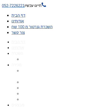

חייגו עכשיו
052-7226221
דף הבית
אודותינו
השכרת גנרטור מ 100 שח
צור קשר
דף הבית
אודותינו
השכרה
השכרת גנרטור מ 100 שח
מכירה
גנרטורים למכירה גנרטור
למכירה
חלקי חילוף לגנרטורים
גנרטור מושתק
גנרטור חירום
גנרטור דיזל -גנרטור סולר
מבצעים