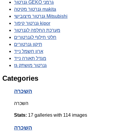
גנרטור GEKO גרמני
גנרטור מקיטה makita
גנרטור מיצובישי Mitsubishi
גנרטור קיפור kipor
מערכת החלפה לגנרטור
חלקי חילוף לגנרטורים
תיקון גנרטורים
ארון חשמל נייד
מגדל תאורה נייד
גנרטור מושתק גז
Categories
השכרה
השכרה
Stats:
17 galleries with 114 images
השכרה