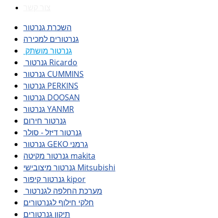
צור קשר
השכרת גנרטור
גנרטורים למכירה
גנרטור מושתק
גנרטור Ricardo
גנרטור CUMMINS
גנרטור PERKINS
גנרטור DOOSAN
גנרטור YANMR
גנרטור חירום
גנרטור דיזל - סולר
גנרטור GEKO גרמני
גנרטור מקיטה makita
גנרטור מיצובישי Mitsubishi
גנרטור קיפור kipor
מערכת החלפה לגנרטור
חלקי חילוף לגנרטורים
תיקון גנרטורים