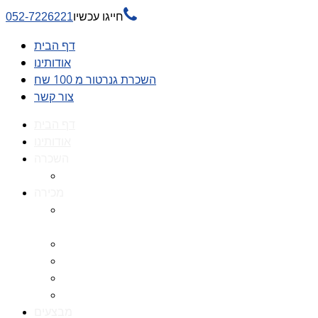

חייגו עכשיו
052-7226221
דף הבית
אודותינו
השכרת גנרטור מ 100 שח
צור קשר
דף הבית
אודותינו
השכרה
השכרת גנרטור מ 100 שח
מכירה
גנרטורים למכירה גנרטור
למכירה
חלקי חילוף לגנרטורים
גנרטור מושתק
גנרטור חירום
גנרטור דיזל -גנרטור סולר
מבצעים