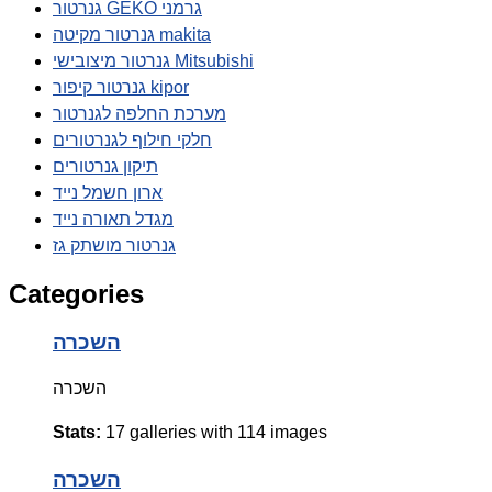
גנרטור GEKO גרמני
גנרטור מקיטה makita
גנרטור מיצובישי Mitsubishi
גנרטור קיפור kipor
מערכת החלפה לגנרטור
חלקי חילוף לגנרטורים
תיקון גנרטורים
ארון חשמל נייד
מגדל תאורה נייד
גנרטור מושתק גז
Categories
השכרה
השכרה
Stats:
17 galleries with 114 images
השכרה