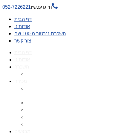

חייגו עכשיו
052-7226221
דף הבית
אודותינו
השכרת גנרטור מ 100 שח
צור קשר
דף הבית
אודותינו
השכרה
השכרת גנרטור מ 100 שח
מכירה
גנרטורים למכירה גנרטור
למכירה
חלקי חילוף לגנרטורים
גנרטור מושתק
גנרטור חירום
גנרטור דיזל -גנרטור סולר
מבצעים