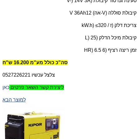
טעינת גנרטור קיבולת (
V-) 14V 3A
קיבולת סוללה (
V
-אה) 12
V 36Ah
צריכת דלק (ז /
kW.h) ≤320
קיבולת מיכל הדלק (
L) 25
זמן ריצה רציף (
HR) 6.5 6
סה"כ כולל מע"מ 16.200 ש"ח
צלצל עכשיו 0527226221
כאן
ליצירת קשר השאר פרטים
למוצר הבא