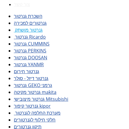
צור קשר
השכרת גנרטור
גנרטורים למכירה
גנרטור מושתק
גנרטור Ricardo
גנרטור CUMMINS
גנרטור PERKINS
גנרטור DOOSAN
גנרטור YANMR
גנרטור חירום
גנרטור דיזל - סולר
גנרטור GEKO גרמני
גנרטור מקיטה makita
גנרטור מיצובישי Mitsubishi
גנרטור קיפור kipor
מערכת החלפה לגנרטור
חלקי חילוף לגנרטורים
תיקון גנרטורים