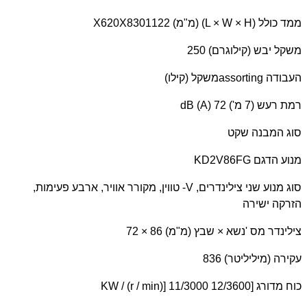
ממד כולל (
L × W × H
) (מ"מ) 1122
X620X830
משקל יבש (קילוגרם) 250
העבודה
assorting
משקל (קילו)
רמת רעש (7 מ')
dB (A) 72
סוג המבנה שקט
מנוע הדגם
KD2V86FG
סוג מנוע שני צילינדרים,
V
- טווין, מקורר אוויר, ארבע פעימות,
הזרקה ישירה
צילינדר מס 'נשא × שבץ (מ"מ) 86 × 72
עקירה (מיליליטר) 836
כוח מדורג [
KW / (r / min)] 11/3000 12/3600