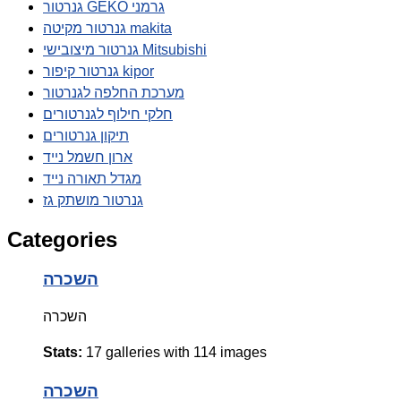
גנרטור GEKO גרמני
גנרטור מקיטה makita
גנרטור מיצובישי Mitsubishi
גנרטור קיפור kipor
מערכת החלפה לגנרטור
חלקי חילוף לגנרטורים
תיקון גנרטורים
ארון חשמל נייד
מגדל תאורה נייד
גנרטור מושתק גז
Categories
השכרה
השכרה
Stats:
17 galleries with 114 images
השכרה