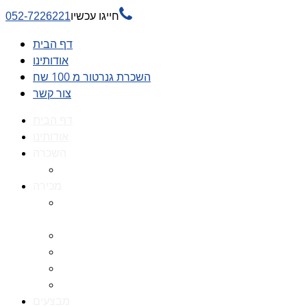

חייגו עכשיו
052-7226221
דף הבית
אודותינו
השכרת גנרטור מ 100 שח
צור קשר
דף הבית
אודותינו
השכרה
השכרת גנרטור מ 100 שח
מכירה
גנרטורים למכירה גנרטור
למכירה
חלקי חילוף לגנרטורים
גנרטור מושתק
גנרטור חירום
גנרטור דיזל -גנרטור סולר
מבצעים