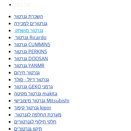
צור קשר
השכרת גנרטור
גנרטורים למכירה
גנרטור מושתק
גנרטור Ricardo
גנרטור CUMMINS
גנרטור PERKINS
גנרטור DOOSAN
גנרטור YANMR
גנרטור חירום
גנרטור דיזל - סולר
גנרטור GEKO גרמני
גנרטור מקיטה makita
גנרטור מיצובישי Mitsubishi
גנרטור קיפור kipor
מערכת החלפה לגנרטור
חלקי חילוף לגנרטורים
תיקון גנרטורים