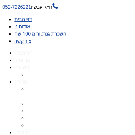

חייגו עכשיו
052-7226221
דף הבית
אודותינו
השכרת גנרטור מ 100 שח
צור קשר
דף הבית
אודותינו
השכרה
השכרת גנרטור מ 100 שח
מכירה
גנרטורים למכירה גנרטור
למכירה
חלקי חילוף לגנרטורים
גנרטור מושתק
גנרטור חירום
גנרטור דיזל -גנרטור סולר
מבצעים