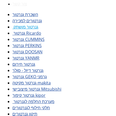
צור קשר
השכרת גנרטור
גנרטורים למכירה
גנרטור מושתק
גנרטור Ricardo
גנרטור CUMMINS
גנרטור PERKINS
גנרטור DOOSAN
גנרטור YANMR
גנרטור חירום
גנרטור דיזל - סולר
גנרטור GEKO גרמני
גנרטור מקיטה makita
גנרטור מיצובישי Mitsubishi
גנרטור קיפור kipor
מערכת החלפה לגנרטור
חלקי חילוף לגנרטורים
תיקון גנרטורים