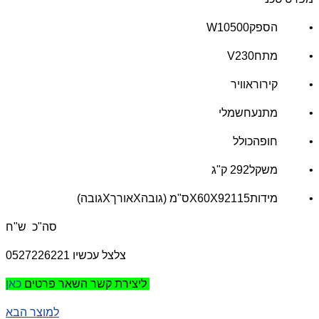
• הספק10500
W
• מתח230
V
• קירוראוויר
• מתנעחשמלי
• חופהכולל
• משקל292 ק"ג
• מידות115
X60X92
ס"מ (גובה
X
אורך
X
גובה)
סה"כ ש"ח
צלצל עכשיו 0527226221
כאן
ליצירת קשר השאר פרטים
למוצר הבא