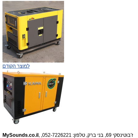
למוצר הקודם
, ז'בוטינסקי 69, בני ברק, טלפון: 052-7226221,
MySounds.co.il