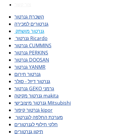
צור קשר
השכרת גנרטור
גנרטורים למכירה
גנרטור מושתק
גנרטור Ricardo
גנרטור CUMMINS
גנרטור PERKINS
גנרטור DOOSAN
גנרטור YANMR
גנרטור חירום
גנרטור דיזל - סולר
גנרטור GEKO גרמני
גנרטור מקיטה makita
גנרטור מיצובישי Mitsubishi
גנרטור קיפור kipor
מערכת החלפה לגנרטור
חלקי חילוף לגנרטורים
תיקון גנרטורים