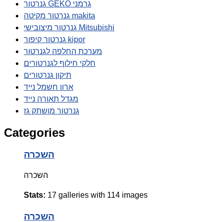
גנרטור GEKO גרמני
גנרטור מקיטה makita
גנרטור מיצובישי Mitsubishi
גנרטור קיפור kipor
מערכת החלפה לגנרטור
חלקי חילוף לגנרטורים
תיקון גנרטורים
ארון חשמל נייד
מגדל תאורה נייד
גנרטור מושתק גז
Categories
השכרה
השכרה
Stats:
17 galleries with 114 images
השכרה