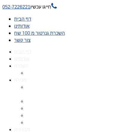

חייגו עכשיו
052-7226221
דף הבית
אודותינו
השכרת גנרטור מ 100 שח
צור קשר
דף הבית
אודותינו
השכרה
השכרת גנרטור מ 100 שח
מכירה
גנרטורים למכירה גנרטור
למכירה
חלקי חילוף לגנרטורים
גנרטור מושתק
גנרטור חירום
גנרטור דיזל -גנרטור סולר
מבצעים