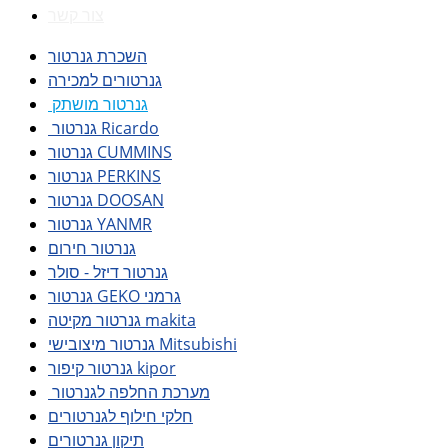
צור קשר
השכרת גנרטור
גנרטורים למכירה
גנרטור מושתק
גנרטור Ricardo
גנרטור CUMMINS
גנרטור PERKINS
גנרטור DOOSAN
גנרטור YANMR
גנרטור חירום
גנרטור דיזל - סולר
גנרטור GEKO גרמני
גנרטור מקיטה makita
גנרטור מיצובישי Mitsubishi
גנרטור קיפור kipor
מערכת החלפה לגנרטור
חלקי חילוף לגנרטורים
תיקון גנרטורים