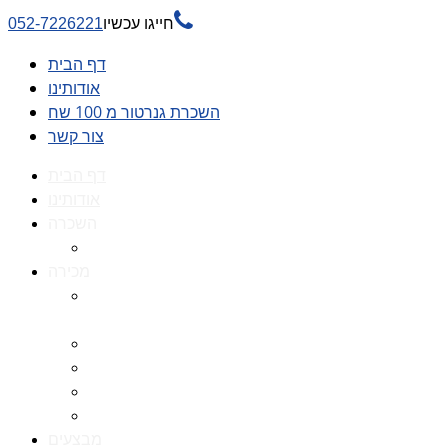

חייגו עכשיו
052-7226221
דף הבית
אודותינו
השכרת גנרטור מ 100 שח
צור קשר
דף הבית
אודותינו
השכרה
השכרת גנרטור מ 100 שח
מכירה
גנרטורים למכירה גנרטור
למכירה
חלקי חילוף לגנרטורים
גנרטור מושתק
גנרטור חירום
גנרטור דיזל -גנרטור סולר
מבצעים