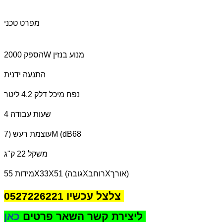
מפרט טכני
הספק 2000W מנוע בנזין
התנעה ידנית
נפח מיכל דלק 4.2 ליטר
שעות עבודה 4
עוצמת רעש (7M (dB68
משקל
22 ק"ג
מידות 55X33X51 (גובהXרוחבXאורך)
צלצל עכשיו 0527226221
כאן
ליצירת קשר השאר פרטים