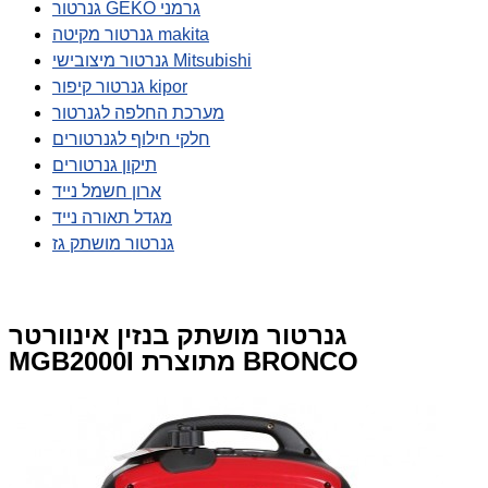
גנרטור GEKO גרמני
גנרטור מקיטה makita
גנרטור מיצובישי Mitsubishi
גנרטור קיפור kipor
מערכת החלפה לגנרטור
חלקי חילוף לגנרטורים
תיקון גנרטורים
ארון חשמל נייד
מגדל תאורה נייד
גנרטור מושתק גז
גנרטור מושתק בנזין אינוורטר
MGB2000I מתוצרת BRONCO