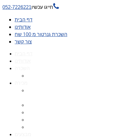

חייגו עכשיו
052-7226221
דף הבית
אודותינו
השכרת גנרטור מ 100 שח
צור קשר
דף הבית
אודותינו
השכרה
השכרת גנרטור מ 100 שח
מכירה
גנרטורים למכירה גנרטור
למכירה
חלקי חילוף לגנרטורים
גנרטור מושתק
גנרטור חירום
גנרטור דיזל -גנרטור סולר
מבצעים