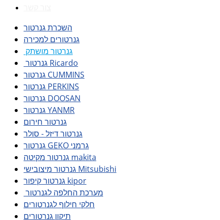
צור קשר
השכרת גנרטור
גנרטורים למכירה
גנרטור מושתק
גנרטור Ricardo
גנרטור CUMMINS
גנרטור PERKINS
גנרטור DOOSAN
גנרטור YANMR
גנרטור חירום
גנרטור דיזל - סולר
גנרטור GEKO גרמני
גנרטור מקיטה makita
גנרטור מיצובישי Mitsubishi
גנרטור קיפור kipor
מערכת החלפה לגנרטור
חלקי חילוף לגנרטורים
תיקון גנרטורים