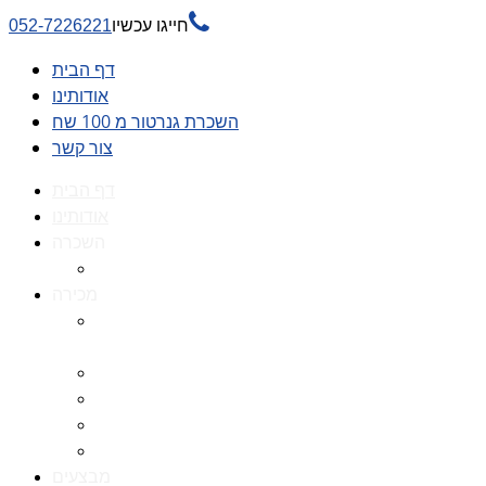

חייגו עכשיו
052-7226221
דף הבית
אודותינו
השכרת גנרטור מ 100 שח
צור קשר
דף הבית
אודותינו
השכרה
השכרת גנרטור מ 100 שח
מכירה
גנרטורים למכירה גנרטור
למכירה
חלקי חילוף לגנרטורים
גנרטור מושתק
גנרטור חירום
גנרטור דיזל -גנרטור סולר
מבצעים