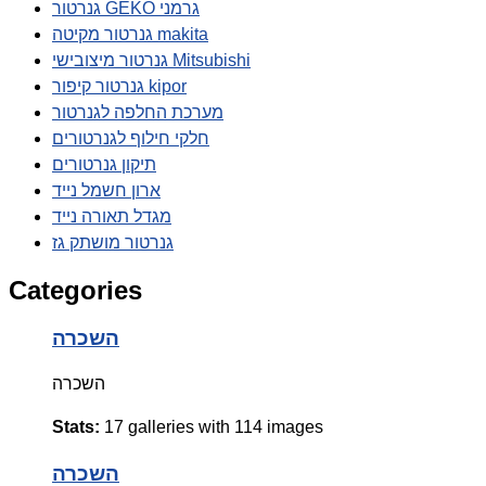
גנרטור GEKO גרמני
גנרטור מקיטה makita
גנרטור מיצובישי Mitsubishi
גנרטור קיפור kipor
מערכת החלפה לגנרטור
חלקי חילוף לגנרטורים
תיקון גנרטורים
ארון חשמל נייד
מגדל תאורה נייד
גנרטור מושתק גז
Categories
השכרה
השכרה
Stats:
17 galleries with 114 images
השכרה