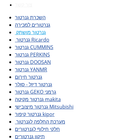
צור קשר
השכרת גנרטור
גנרטורים למכירה
גנרטור מושתק
גנרטור Ricardo
גנרטור CUMMINS
גנרטור PERKINS
גנרטור DOOSAN
גנרטור YANMR
גנרטור חירום
גנרטור דיזל - סולר
גנרטור GEKO גרמני
גנרטור מקיטה makita
גנרטור מיצובישי Mitsubishi
גנרטור קיפור kipor
מערכת החלפה לגנרטור
חלקי חילוף לגנרטורים
תיקון גנרטורים