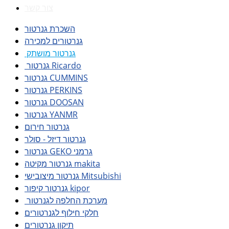
צור קשר
השכרת גנרטור
גנרטורים למכירה
גנרטור מושתק
גנרטור Ricardo
גנרטור CUMMINS
גנרטור PERKINS
גנרטור DOOSAN
גנרטור YANMR
גנרטור חירום
גנרטור דיזל - סולר
גנרטור GEKO גרמני
גנרטור מקיטה makita
גנרטור מיצובישי Mitsubishi
גנרטור קיפור kipor
מערכת החלפה לגנרטור
חלקי חילוף לגנרטורים
תיקון גנרטורים