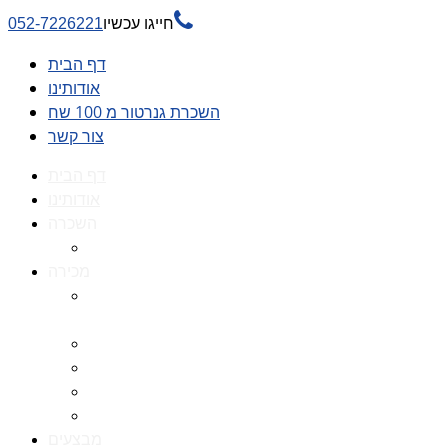

חייגו עכשיו
052-7226221
דף הבית
אודותינו
השכרת גנרטור מ 100 שח
צור קשר
דף הבית
אודותינו
השכרה
השכרת גנרטור מ 100 שח
מכירה
גנרטורים למכירה גנרטור
למכירה
חלקי חילוף לגנרטורים
גנרטור מושתק
גנרטור חירום
גנרטור דיזל -גנרטור סולר
מבצעים