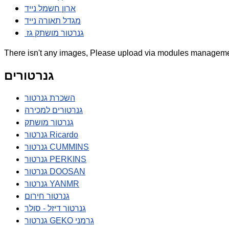
ארון חשמל נייד
מגדל תאורה נייד
גנרטור מושתק גז
There isn't any images, Please upload via modules manageme
גנרטורים
השכרת גנרטור
גנרטורים למכירה
גנרטור מושתק
גנרטור Ricardo
גנרטור CUMMINS
גנרטור PERKINS
גנרטור DOOSAN
גנרטור YANMR
גנרטור חירום
גנרטור דיזל - סולר
גנרטור GEKO גרמני