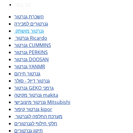
צור קשר
השכרת גנרטור
גנרטורים למכירה
גנרטור מושתק
גנרטור Ricardo
גנרטור CUMMINS
גנרטור PERKINS
גנרטור DOOSAN
גנרטור YANMR
גנרטור חירום
גנרטור דיזל - סולר
גנרטור GEKO גרמני
גנרטור מקיטה makita
גנרטור מיצובישי Mitsubishi
גנרטור קיפור kipor
מערכת החלפה לגנרטור
חלקי חילוף לגנרטורים
תיקון גנרטורים