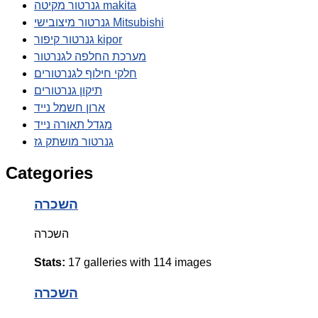
גנרטור מקיטה makita
גנרטור מיצובישי Mitsubishi
גנרטור קיפור kipor
מערכת החלפה לגנרטור
חלקי חילוף לגנרטורים
תיקון גנרטורים
ארון חשמל נייד
מגדל תאורה נייד
גנרטור מושתק גז
Categories
השכרה
השכרה
Stats:
17 galleries with 114 images
השכרה