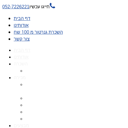

חייגו עכשיו
052-7226221
דף הבית
אודותינו
השכרת גנרטור מ 100 שח
צור קשר
דף הבית
אודותינו
השכרה
השכרת גנרטור מ 100 שח
מכירה
גנרטורים למכירה גנרטור
למכירה
חלקי חילוף לגנרטורים
גנרטור מושתק
גנרטור חירום
גנרטור דיזל -גנרטור סולר
מבצעים